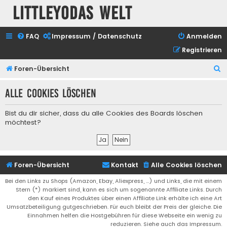
Littleyodas Welt
FAQ
Impressum / Datenschutz
Anmelden
Registrieren
S
Foren-Übersicht
u
Alle Cookies löschen
c
h
Bist du dir sicher, dass du alle Cookies des Boards löschen
e
möchtest?
Foren-Übersicht
Kontakt
Alle Cookies löschen
Bei den Links zu Shops (Amazon, Ebay, Aliexpress, ...) und Links, die mit einem
Stern (*) markiert sind, kann es sich um sogenannte Affiliate Links. Durch
den Kauf eines Produktes über einen Affiliate Link erhälte ich eine Art
Umsatzbeteiligung gutgeschrieben. Für euch bleibt der Preis der gleiche. Die
Einnahmen helfen die Hostgebühren für diese Webseite ein wenig zu
reduzieren. Siehe auch das Impressum.