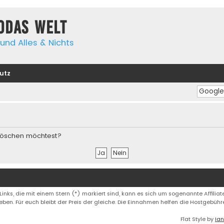
yodas Welt
und Alles & Nichts
utz
s löschen möchtest?
 Links, die mit einem Stern (*) markiert sind, kann es sich um sogenannte Affiliate
eben. Für euch bleibt der Preis der gleiche. Die Einnahmen helfen die Hostgebüh
Flat Style by
Ian