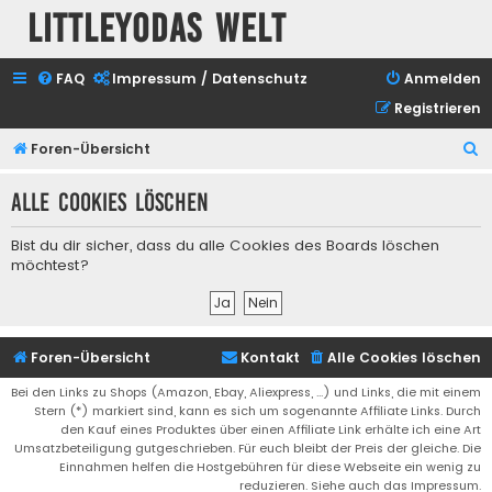
Littleyodas Welt
FAQ
Impressum / Datenschutz
Anmelden
Registrieren
S
Foren-Übersicht
u
Alle Cookies löschen
c
h
Bist du dir sicher, dass du alle Cookies des Boards löschen
e
möchtest?
Foren-Übersicht
Kontakt
Alle Cookies löschen
Bei den Links zu Shops (Amazon, Ebay, Aliexpress, ...) und Links, die mit einem
Stern (*) markiert sind, kann es sich um sogenannte Affiliate Links. Durch
den Kauf eines Produktes über einen Affiliate Link erhälte ich eine Art
Umsatzbeteiligung gutgeschrieben. Für euch bleibt der Preis der gleiche. Die
Einnahmen helfen die Hostgebühren für diese Webseite ein wenig zu
reduzieren. Siehe auch das Impressum.