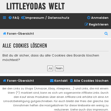
Littleyodas Welt
FAQ
Impressum / Datenschutz
Anmelden
Registrieren
S
Foren-Übersicht
u
Alle Cookies löschen
c
h
Bist du dir sicher, dass du alle Cookies des Boards löschen
e
möchtest?
Foren-Übersicht
Kontakt
Alle Cookies löschen
Bei den Links zu Shops (Amazon, Ebay, Aliexpress, ...) und Links, die mit einem
Stern (*) markiert sind, kann es sich um sogenannte Affiliate Links. Durch
den Kauf eines Produktes über einen Affiliate Link erhälte ich eine Art
Umsatzbeteiligung gutgeschrieben. Für euch bleibt der Preis der gleiche. Die
Einnahmen helfen die Hostgebühren für diese Webseite ein wenig zu
reduzieren. Siehe auch das Impressum.