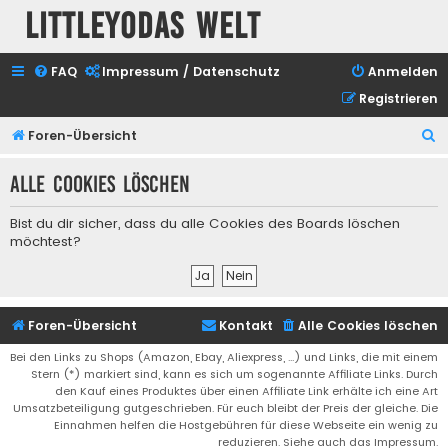
Littleyodas Welt
FAQ
Impressum / Datenschutz
Anmelden
Registrieren
S
Foren-Übersicht
u
Alle Cookies löschen
c
h
Bist du dir sicher, dass du alle Cookies des Boards löschen
e
möchtest?
Foren-Übersicht
Kontakt
Alle Cookies löschen
Bei den Links zu Shops (Amazon, Ebay, Aliexpress, ...) und Links, die mit einem
Stern (*) markiert sind, kann es sich um sogenannte Affiliate Links. Durch
den Kauf eines Produktes über einen Affiliate Link erhälte ich eine Art
Umsatzbeteiligung gutgeschrieben. Für euch bleibt der Preis der gleiche. Die
Einnahmen helfen die Hostgebühren für diese Webseite ein wenig zu
reduzieren. Siehe auch das Impressum.