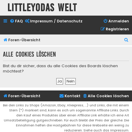
Littleyodas Welt
FAQ
Impressum / Datenschutz
Anmelden
Registrieren
S
Foren-Übersicht
u
Alle Cookies löschen
c
h
Bist du dir sicher, dass du alle Cookies des Boards löschen
e
möchtest?
Foren-Übersicht
Kontakt
Alle Cookies löschen
Bei den Links zu Shops (Amazon, Ebay, Aliexpress, ...) und Links, die mit einem
Stern (*) markiert sind, kann es sich um sogenannte Affiliate Links. Durch
den Kauf eines Produktes über einen Affiliate Link erhälte ich eine Art
Umsatzbeteiligung gutgeschrieben. Für euch bleibt der Preis der gleiche. Die
Einnahmen helfen die Hostgebühren für diese Webseite ein wenig zu
reduzieren. Siehe auch das Impressum.