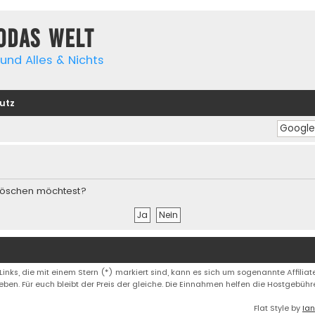
yodas Welt
und Alles & Nichts
utz
s löschen möchtest?
 Links, die mit einem Stern (*) markiert sind, kann es sich um sogenannte Affiliate
eben. Für euch bleibt der Preis der gleiche. Die Einnahmen helfen die Hostgebüh
Flat Style by
Ian