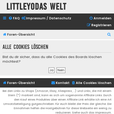
Littleyodas Welt
FAQ
Impressum / Datenschutz
Anmelden
Registrieren
S
Foren-Übersicht
u
Alle Cookies löschen
c
h
Bist du dir sicher, dass du alle Cookies des Boards löschen
e
möchtest?
Foren-Übersicht
Kontakt
Alle Cookies löschen
Bei den Links zu Shops (Amazon, Ebay, Aliexpress, ...) und Links, die mit einem
Stern (*) markiert sind, kann es sich um sogenannte Affiliate Links. Durch
den Kauf eines Produktes über einen Affiliate Link erhälte ich eine Art
Umsatzbeteiligung gutgeschrieben. Für euch bleibt der Preis der gleiche. Die
Einnahmen helfen die Hostgebühren für diese Webseite ein wenig zu
reduzieren. Siehe auch das Impressum.