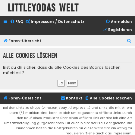
Littleyodas Welt
FAQ
Impressum / Datenschutz
Anmelden
Registrieren
S
Foren-Übersicht
u
Alle Cookies löschen
c
h
Bist du dir sicher, dass du alle Cookies des Boards löschen
e
möchtest?
Foren-Übersicht
Kontakt
Alle Cookies löschen
Bei den Links zu Shops (Amazon, Ebay, Aliexpress, ...) und Links, die mit einem
Stern (*) markiert sind, kann es sich um sogenannte Affiliate Links. Durch
den Kauf eines Produktes über einen Affiliate Link erhälte ich eine Art
Umsatzbeteiligung gutgeschrieben. Für euch bleibt der Preis der gleiche. Die
Einnahmen helfen die Hostgebühren für diese Webseite ein wenig zu
reduzieren. Siehe auch das Impressum.