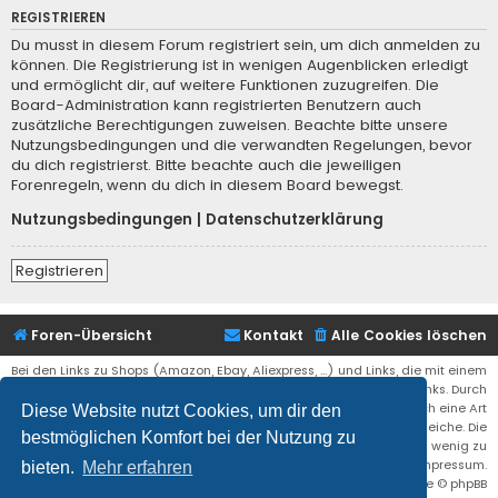
REGISTRIEREN
Du musst in diesem Forum registriert sein, um dich anmelden zu
können. Die Registrierung ist in wenigen Augenblicken erledigt
und ermöglicht dir, auf weitere Funktionen zuzugreifen. Die
Board-Administration kann registrierten Benutzern auch
zusätzliche Berechtigungen zuweisen. Beachte bitte unsere
Nutzungsbedingungen und die verwandten Regelungen, bevor
du dich registrierst. Bitte beachte auch die jeweiligen
Forenregeln, wenn du dich in diesem Board bewegst.
Nutzungsbedingungen
|
Datenschutzerklärung
Registrieren
Foren-Übersicht
Kontakt
Alle Cookies löschen
Bei den Links zu Shops (Amazon, Ebay, Aliexpress, ...) und Links, die mit einem
Stern (*) markiert sind, kann es sich um sogenannte Affiliate Links. Durch
den Kauf eines Produktes über einen Affiliate Link erhälte ich eine Art
Diese Website nutzt Cookies, um dir den
Umsatzbeteiligung gutgeschrieben. Für euch bleibt der Preis der gleiche. Die
bestmöglichen Komfort bei der Nutzung zu
Einnahmen helfen die Hostgebühren für diese Webseite ein wenig zu
reduzieren. Siehe auch das Impressum.
bieten.
Mehr erfahren
Flat Style by
Ian Bradley
• Powered by
phpBB
® Forum Software © phpBB