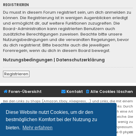
REGISTRIEREN
Du musst in diesem Forum registriert sein, um dich anmelden zu
können. Die Registrierung ist in wenigen Augenblicken erledigt
und ermöglicht dir, auf weitere Funktionen zuzugreifen. Die
Board-Administration kann registrierten Benutzern auch
zusätzliche Berechtigungen zuweisen. Beachte bitte unsere
Nutzungsbedingungen und die verwandten Regelungen, bevor
du dich registrierst. Bitte beachte auch die jeweiligen
Forenregeln, wenn du dich in diesem Board bewegst.
Nutzungsbedingungen
|
Datenschutzerklärung
Registrieren
Foren-Übersicht
Kontakt
Alle Cookies löschen
Bei den Links zu Shops (Amazon, Ebay, Aliexpress, ...) und Links, die mit einem
Stern (*) markiert sind, kann es sich um sogenannte Affiliate Links. Durch
den Kauf eines Produktes über einen Affiliate Link erhälte ich eine Art
Diese Website nutzt Cookies, um dir den
Umsatzbeteiligung gutgeschrieben. Für euch bleibt der Preis der gleiche. Die
bestmöglichen Komfort bei der Nutzung zu
Einnahmen helfen die Hostgebühren für diese Webseite ein wenig zu
reduzieren. Siehe auch das Impressum.
bieten.
Mehr erfahren
Flat Style by
Ian Bradley
• Powered by
phpBB
® Forum Software © phpBB