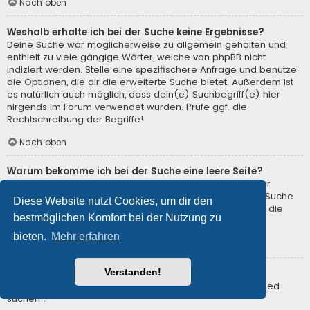
Nach oben
Weshalb erhalte ich bei der Suche keine Ergebnisse?
Deine Suche war möglicherweise zu allgemein gehalten und
enthielt zu viele gängige Wörter, welche von phpBB nicht
indiziert werden. Stelle eine spezifischere Anfrage und benutze
die Optionen, die dir die erweiterte Suche bietet. Außerdem ist
es natürlich auch möglich, dass dein(e) Suchbegriff(e) hier
nirgends im Forum verwendet wurden. Prüfe ggf. die
Rechtschreibung der Begriffe!
Nach oben
Warum bekomme ich bei der Suche eine leere Seite?
Deine Suche lieferte zu viele Ergebnisse, somit konnte der
Webserver sie nicht verarbeiten. Benutze die erweiterte Suche
Diese Website nutzt Cookies, um dir den
und gib spezifischere Suchbegriffe ein oder beschränke die
bestmöglichen Komfort bei der Nutzung zu
Suche auf verschiedene Unterforen.
bieten.
Mehr erfahren
Nach oben
Verstanden!
Wie kann ich nach Mitgliedern suchen?
Gehe zur Mitgliederliste und klicke auf „Nach einem Mitglied
suchen“.