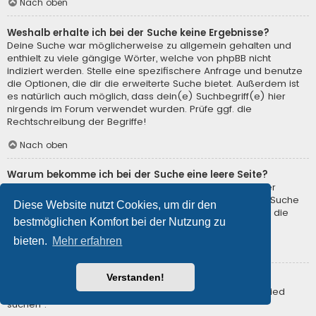
Nach oben
Weshalb erhalte ich bei der Suche keine Ergebnisse?
Deine Suche war möglicherweise zu allgemein gehalten und
enthielt zu viele gängige Wörter, welche von phpBB nicht
indiziert werden. Stelle eine spezifischere Anfrage und benutze
die Optionen, die dir die erweiterte Suche bietet. Außerdem ist
es natürlich auch möglich, dass dein(e) Suchbegriff(e) hier
nirgends im Forum verwendet wurden. Prüfe ggf. die
Rechtschreibung der Begriffe!
Nach oben
Warum bekomme ich bei der Suche eine leere Seite?
Deine Suche lieferte zu viele Ergebnisse, somit konnte der
Webserver sie nicht verarbeiten. Benutze die erweiterte Suche
Diese Website nutzt Cookies, um dir den
und gib spezifischere Suchbegriffe ein oder beschränke die
bestmöglichen Komfort bei der Nutzung zu
Suche auf verschiedene Unterforen.
bieten.
Mehr erfahren
Nach oben
Verstanden!
Wie kann ich nach Mitgliedern suchen?
Gehe zur Mitgliederliste und klicke auf „Nach einem Mitglied
suchen“.