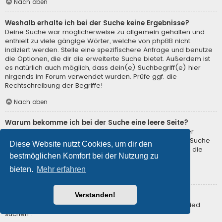
Nach oben
Weshalb erhalte ich bei der Suche keine Ergebnisse?
Deine Suche war möglicherweise zu allgemein gehalten und
enthielt zu viele gängige Wörter, welche von phpBB nicht
indiziert werden. Stelle eine spezifischere Anfrage und benutze
die Optionen, die dir die erweiterte Suche bietet. Außerdem ist
es natürlich auch möglich, dass dein(e) Suchbegriff(e) hier
nirgends im Forum verwendet wurden. Prüfe ggf. die
Rechtschreibung der Begriffe!
Nach oben
Warum bekomme ich bei der Suche eine leere Seite?
Deine Suche lieferte zu viele Ergebnisse, somit konnte der
Webserver sie nicht verarbeiten. Benutze die erweiterte Suche
Diese Website nutzt Cookies, um dir den
und gib spezifischere Suchbegriffe ein oder beschränke die
bestmöglichen Komfort bei der Nutzung zu
Suche auf verschiedene Unterforen.
bieten.
Mehr erfahren
Nach oben
Verstanden!
Wie kann ich nach Mitgliedern suchen?
Gehe zur Mitgliederliste und klicke auf „Nach einem Mitglied
suchen“.