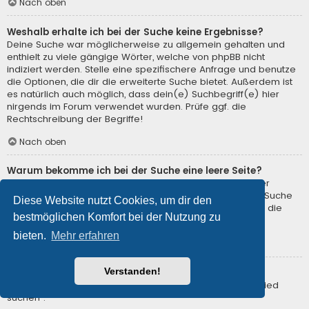
Nach oben
Weshalb erhalte ich bei der Suche keine Ergebnisse?
Deine Suche war möglicherweise zu allgemein gehalten und
enthielt zu viele gängige Wörter, welche von phpBB nicht
indiziert werden. Stelle eine spezifischere Anfrage und benutze
die Optionen, die dir die erweiterte Suche bietet. Außerdem ist
es natürlich auch möglich, dass dein(e) Suchbegriff(e) hier
nirgends im Forum verwendet wurden. Prüfe ggf. die
Rechtschreibung der Begriffe!
Nach oben
Warum bekomme ich bei der Suche eine leere Seite?
Deine Suche lieferte zu viele Ergebnisse, somit konnte der
Webserver sie nicht verarbeiten. Benutze die erweiterte Suche
Diese Website nutzt Cookies, um dir den
und gib spezifischere Suchbegriffe ein oder beschränke die
bestmöglichen Komfort bei der Nutzung zu
Suche auf verschiedene Unterforen.
bieten.
Mehr erfahren
Nach oben
Verstanden!
Wie kann ich nach Mitgliedern suchen?
Gehe zur Mitgliederliste und klicke auf „Nach einem Mitglied
suchen“.