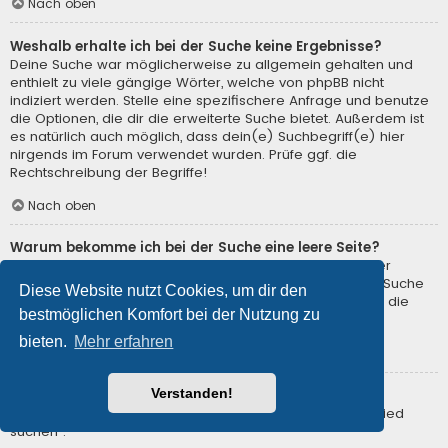
Nach oben
Weshalb erhalte ich bei der Suche keine Ergebnisse?
Deine Suche war möglicherweise zu allgemein gehalten und
enthielt zu viele gängige Wörter, welche von phpBB nicht
indiziert werden. Stelle eine spezifischere Anfrage und benutze
die Optionen, die dir die erweiterte Suche bietet. Außerdem ist
es natürlich auch möglich, dass dein(e) Suchbegriff(e) hier
nirgends im Forum verwendet wurden. Prüfe ggf. die
Rechtschreibung der Begriffe!
Nach oben
Warum bekomme ich bei der Suche eine leere Seite?
Deine Suche lieferte zu viele Ergebnisse, somit konnte der
Webserver sie nicht verarbeiten. Benutze die erweiterte Suche
Diese Website nutzt Cookies, um dir den
und gib spezifischere Suchbegriffe ein oder beschränke die
bestmöglichen Komfort bei der Nutzung zu
Suche auf verschiedene Unterforen.
bieten.
Mehr erfahren
Nach oben
Verstanden!
Wie kann ich nach Mitgliedern suchen?
Gehe zur Mitgliederliste und klicke auf „Nach einem Mitglied
suchen“.