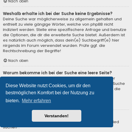
Nach oben
Weshalb erhalte ich bei der Suche keine Ergebnisse?
Deine Suche war möglicherweise zu allgemein gehalten und
enthielt zu viele gängige Wörter, welche von phpBB nicht
indiziert werden. Stelle eine spezifischere Anfrage und benutze
die Optionen, die dir die erweiterte Suche bietet. Außerdem ist
es natürlich auch möglich, dass dein(e) Suchbegriff(e) hier
nirgends im Forum verwendet wurden. Prüfe ggf. die
Rechtschreibung der Begriffe!
Nach oben
Warum bekomme ich bei der Suche eine leere Seite?
Deine Suche lieferte zu viele Ergebnisse, somit konnte der
Webserver sie nicht verarbeiten. Benutze die erweiterte Suche
Diese Website nutzt Cookies, um dir den
und gib spezifischere Suchbegriffe ein oder beschränke die
bestmöglichen Komfort bei der Nutzung zu
Suche auf verschiedene Unterforen.
bieten.
Mehr erfahren
Nach oben
Verstanden!
Wie kann ich nach Mitgliedern suchen?
Gehe zur Mitgliederliste und klicke auf „Nach einem Mitglied
suchen“.