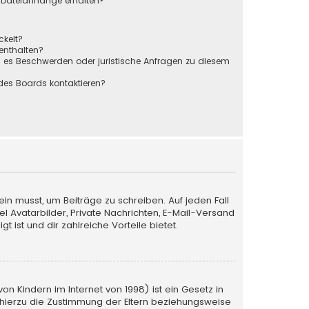
r Dateianhänge erhalten?
ckelt?
 enthalten?
s es Beschwerden oder juristische Anfragen zu diesem
des Boards kontaktieren?
ein musst, um Beiträge zu schreiben. Auf jeden Fall
iel Avatarbilder, Private Nachrichten, E-Mail-Versand
 ist und dir zahlreiche Vorteile bietet.
n Kindern im Internet von 1998) ist ein Gesetz in
 hierzu die Zustimmung der Eltern beziehungsweise