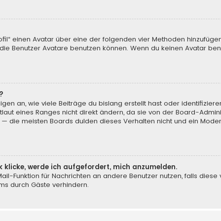
ofil“ einen Avatar über eine der folgenden vier Methoden hinzufüge
ie Benutzer Avatare benutzen können. Wenn du keinen Avatar benut
?
en an, wie viele Beiträge du bislang erstellt hast oder identifizi
aut eines Ranges nicht direkt ändern, da sie von der Board-Adminis
 — die meisten Boards dulden dieses Verhalten nicht und ein Moder
k klicke, werde ich aufgefordert, mich anzumelden.
-Mail-Funktion für Nachrichten an andere Benutzer nutzen, falls dies
ms durch Gäste verhindern.