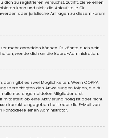
ich zu registrieren versuchst, zutrifft, ziehe einen
bieten kann und nicht die Anlaufstelle für
schwerden oder juristische Anfragen zu diesem Forum
utzer mehr anmelden können. Es könnte auch sein,
halten, wende dich an die Board-Administration.
n, dann gibt es zwei Möglichkeiten. Wenn
COPPA
iehungsberechtigten den Anweisungen folgen, die du
sen alle neu angemeldeten Mitglieder erst
itgeteilt, ob eine Aktivierung nötig ist oder nicht.
esse korrekt eingegeben hast oder die E-Mail von
 kontaktiere einen Administrator.