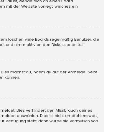
er Fall ist, wende dich an einen Board-
em mit der Website vorliegt, welches ein
rdem löschen viele Boards regelmäßig Benutzer, die
ut und nimm aktiv an den Diskussionen teil!
en. Dies machst du, indem du auf der Anmelde-Seite
en können.
emeldet. Dies verhindert den Missbrauch deines
melden auswählen. Dies ist nicht empfehlenswert,
zur Verfügung steht, dann wurde sie vermutlich von