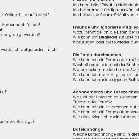
Ich kann keine Privaten Nachricht
Ich bekomme ständig unerwünscht
r Online-Liste auftaucht?
Ich habe eine Spam-E-Mail von ei
ht immer noch falsch!
Freunde und ignorierte Mitglied
hl!
Wozu benötige ich die Listen der F
en angezeigt werden?
Wie kann ich Mitglieder zur Liste de
hinzufügen oder diese wieder aus 
, werde ich aufgefordert, mich
Die Foren durchsuchen
Wie kann ich ein Forum oder meh
Weshalb erhalte ich bei der Suche
Warum bekomme ich bei der Suche 
Wie kann ich nach Mitgliedern su
Wie kann ich meine eigenen Beit
len?
Abonnements und Lesezeiche
Was ist der Unterschied zwischen
Thema oder Forum?
Wie kann ich ein Lesezeichen auf
Wie kann ich ein Forum abonnier
Wie deaktiviere ich meine Abonn
en eines Beitrags?
Dateianhänge
Welche Dateianhänge sind in die