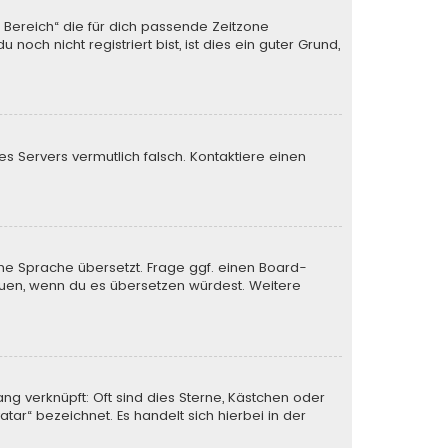
n Bereich“ die für dich passende Zeitzone
och nicht registriert bist, ist dies ein guter Grund,
des Servers vermutlich falsch. Kontaktiere einen
ine Sprache übersetzt. Frage ggf. einen Board-
 freuen, wenn du es übersetzen würdest. Weitere
ng verknüpft: Oft sind dies Sterne, Kästchen oder
tar“ bezeichnet. Es handelt sich hierbei in der