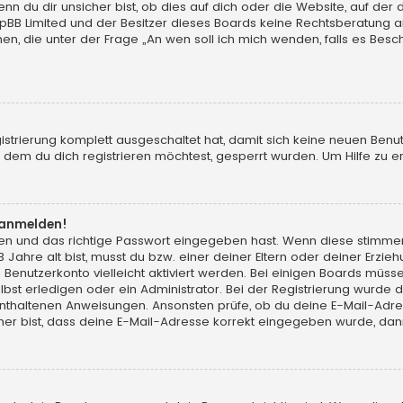
du dir unsicher bist, ob dies auf dich oder die Website, auf der du d
hpBB Limited und der Besitzer dieses Boards keine Rechtsberatung an
chen, die unter der Frage „An wen soll ich mich wenden, falls es Be
gistrierung komplett ausgeschaltet hat, damit sich keine neuen Ben
dem du dich registrieren möchtest, gesperrt wurden. Um Hilfe zu er
t anmelden!
men und das richtige Passwort eingegeben hast. Wenn diese stimme
13 Jahre alt bist, musst du bzw. einer deiner Eltern oder deiner Erz
in Benutzerkonto vielleicht aktiviert werden. Bei einigen Boards müs
t erledigen oder ein Administrator. Bei der Registrierung wurde dir m
 enthaltenen Anweisungen. Ansonsten prüfe, ob du deine E-Mail-Adr
her bist, dass deine E-Mail-Adresse korrekt eingegeben wurde, dann