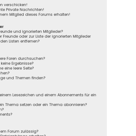
en verschicken!
e Private Nachrichten!
nem Mitglied dieses Forums erhalten!
er
reunde und ignorierten Mitglieder?
r Freunde oder zur Liste der ignorierten Mitglieder
den Listen entfernen?
rere Foren durchsuchen?
 keine Ergebnisse?
eine leere Seite?
chen?
räge und Themen finden?
n
 einem Lesezeichen und einem Abonnements für ein
 ein Thema setzen oder ein Thema abonnieren?
en?
ements?
sem Forum zulässig?