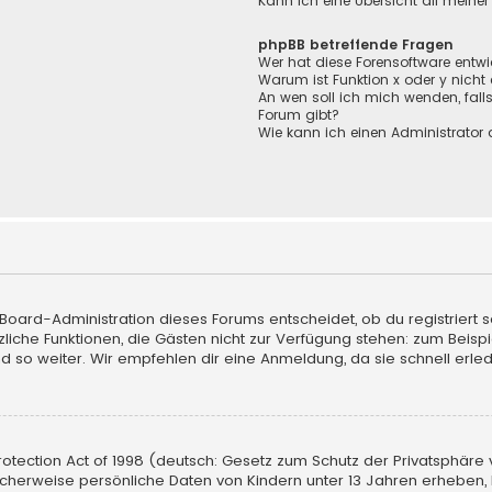
Kann ich eine Übersicht all meine
phpBB betreffende Fragen
Wer hat diese Forensoftware entwi
Warum ist Funktion x oder y nicht
An wen soll ich mich wenden, fall
Forum gibt?
Wie kann ich einen Administrator 
 Board-Administration dieses Forums entscheidet, ob du registriert s
sätzliche Funktionen, die Gästen nicht zur Verfügung stehen: zum Beisp
d so weiter. Wir empfehlen dir eine Anmeldung, da sie schnell erledigt
tection Act of 1998 (deutsch: Gesetz zum Schutz der Privatsphäre vo
licherweise persönliche Daten von Kindern unter 13 Jahren erheben,