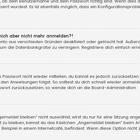
, ob dein Benutzername und dein Passwort richtig sind. Wenn dies d
errt wurdest. Es ist ebenfalls möglich, dass ein Konfigurationsprobl
n mich aber nicht mehr anmelden?!
konto aus verschieden Gründen deaktiviert oder gelöscht hat. Auße
 um die Datenbankgröße zu verringern. Registriere dich einfach erne
tes Passwort nicht wieder mitteilen, du kannst es jedoch zurücksetz
 den Anweisungen folgst. So solltest du dich schnell wieder anmeld
asswort zurückzusetzen, so wende dich an die Board-Administration.
eldet bleiben“ nicht auswählst, wirst du nur für eine Sitzung ang
 zu bleiben, kannst du das Kästchen „Angemeldet bleiben“ beim An
eispiel in einem Internetcafé, befindest. Wenn diese Option nicht 