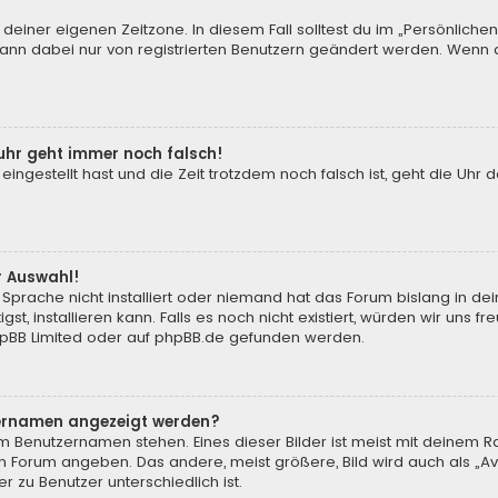
 deiner eigenen Zeitzone. In diesem Fall solltest du im „Persönliche
 kann dabei nur von registrierten Benutzern geändert werden. Wenn du n
enuhr geht immer noch falsch!
 eingestellt hast und die Zeit trotzdem noch falsch ist, geht die Uhr 
.
r Auswahl!
Sprache nicht installiert oder niemand hat das Forum bislang in de
st, installieren kann. Falls es noch nicht existiert, würden wir uns
pBB Limited
oder auf
phpBB.de
gefunden werden.
tzernamen angezeigt werden?
m Benutzernamen stehen. Eines dieser Bilder ist meist mit deinem Ra
m Forum angeben. Das andere, meist größere, Bild wird auch als „Ava
r zu Benutzer unterschiedlich ist.