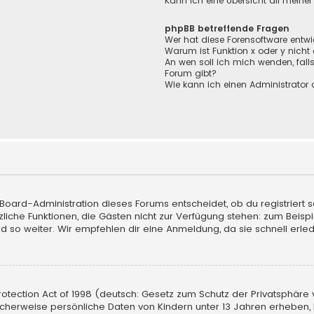
Kann ich eine Übersicht all meine
phpBB betreffende Fragen
Wer hat diese Forensoftware entwi
Warum ist Funktion x oder y nicht
An wen soll ich mich wenden, fall
Forum gibt?
Wie kann ich einen Administrator 
 Board-Administration dieses Forums entscheidet, ob du registriert s
sätzliche Funktionen, die Gästen nicht zur Verfügung stehen: zum Beisp
d so weiter. Wir empfehlen dir eine Anmeldung, da sie schnell erledigt
tection Act of 1998 (deutsch: Gesetz zum Schutz der Privatsphäre vo
licherweise persönliche Daten von Kindern unter 13 Jahren erheben,