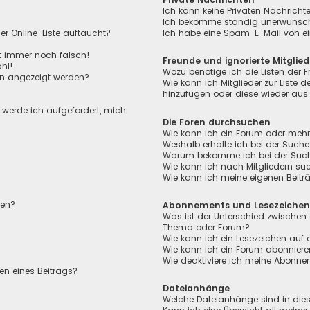
Ich kann keine Privaten Nachricht
Ich bekomme ständig unerwünscht
r Online-Liste auftaucht?
Ich habe eine Spam-E-Mail von ei
ht immer noch falsch!
Freunde und ignorierte Mitglied
hl!
Wozu benötige ich die Listen der F
en angezeigt werden?
Wie kann ich Mitglieder zur Liste de
hinzufügen oder diese wieder aus 
, werde ich aufgefordert, mich
Die Foren durchsuchen
Wie kann ich ein Forum oder meh
Weshalb erhalte ich bei der Suche
Warum bekomme ich bei der Suche 
Wie kann ich nach Mitgliedern su
Wie kann ich meine eigenen Beit
len?
Abonnements und Lesezeiche
Was ist der Unterschied zwischen
Thema oder Forum?
Wie kann ich ein Lesezeichen auf
Wie kann ich ein Forum abonnier
Wie deaktiviere ich meine Abonn
en eines Beitrags?
Dateianhänge
Welche Dateianhänge sind in die