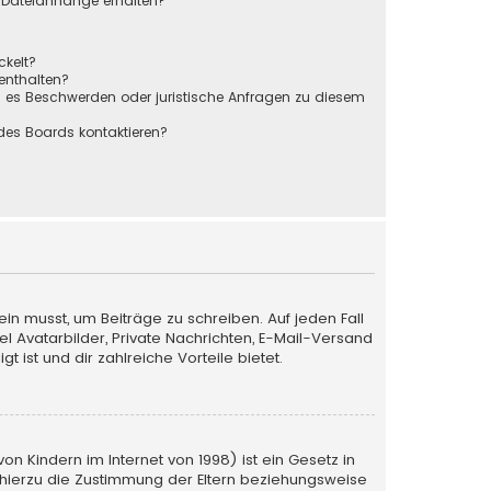
r Dateianhänge erhalten?
ckelt?
 enthalten?
s es Beschwerden oder juristische Anfragen zu diesem
des Boards kontaktieren?
ein musst, um Beiträge zu schreiben. Auf jeden Fall
iel Avatarbilder, Private Nachrichten, E-Mail-Versand
 ist und dir zahlreiche Vorteile bietet.
n Kindern im Internet von 1998) ist ein Gesetz in
 hierzu die Zustimmung der Eltern beziehungsweise