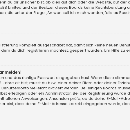
du dir unsicher bist, ob dies auf dich oder die Website, auf der du d
hpBB Limited und der Besitzer dieses Boards keine Rechtsberatung an
chen, die unter der Frage „An wen soll ich mich wenden, falls es Be
gistrierung komplett ausgeschaltet hat, damit sich keine neuen Ben
dem du dich registrieren möchtest, gesperrt wurden. Um Hilfe zu er
t anmelden!
men und das richtige Passwort eingegeben hast. Wenn diese stimme
13 Jahre alt bist, musst du bzw. einer deiner Eltern oder deiner Erz
in Benutzerkonto vielleicht aktiviert werden. Bei einigen Boards müs
t erledigen oder ein Administrator. Bei der Registrierung wurde dir m
 enthaltenen Anweisungen. Ansonsten prüfe, ob du deine E-Mail-Adr
her bist, dass deine E-Mail-Adresse korrekt eingegeben wurde, dann