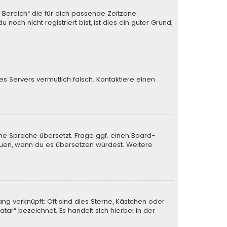
n Bereich“ die für dich passende Zeitzone
och nicht registriert bist, ist dies ein guter Grund,
des Servers vermutlich falsch. Kontaktiere einen
ine Sprache übersetzt. Frage ggf. einen Board-
 freuen, wenn du es übersetzen würdest. Weitere
ng verknüpft: Oft sind dies Sterne, Kästchen oder
tar“ bezeichnet. Es handelt sich hierbei in der