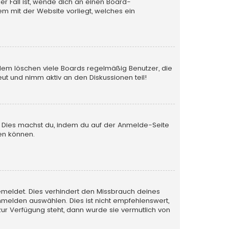
er Fall ist, wende dich an einen Board-
em mit der Website vorliegt, welches ein
rdem löschen viele Boards regelmäßig Benutzer, die
ut und nimm aktiv an den Diskussionen teil!
en. Dies machst du, indem du auf der Anmelde-Seite
en können.
emeldet. Dies verhindert den Missbrauch deines
melden auswählen. Dies ist nicht empfehlenswert,
zur Verfügung steht, dann wurde sie vermutlich von