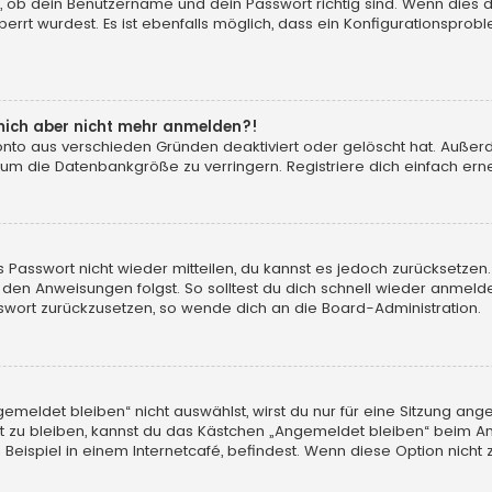
, ob dein Benutzername und dein Passwort richtig sind. Wenn dies d
errt wurdest. Es ist ebenfalls möglich, dass ein Konfigurationsprobl
n mich aber nicht mehr anmelden?!
konto aus verschieden Gründen deaktiviert oder gelöscht hat. Auße
 um die Datenbankgröße zu verringern. Registriere dich einfach erne
tes Passwort nicht wieder mitteilen, du kannst es jedoch zurücksetz
 den Anweisungen folgst. So solltest du dich schnell wieder anmeld
asswort zurückzusetzen, so wende dich an die Board-Administration.
eldet bleiben“ nicht auswählst, wirst du nur für eine Sitzung ang
 zu bleiben, kannst du das Kästchen „Angemeldet bleiben“ beim An
eispiel in einem Internetcafé, befindest. Wenn diese Option nicht 