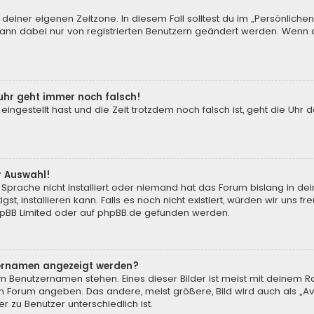
 deiner eigenen Zeitzone. In diesem Fall solltest du im „Persönliche
 kann dabei nur von registrierten Benutzern geändert werden. Wenn du n
enuhr geht immer noch falsch!
 eingestellt hast und die Zeit trotzdem noch falsch ist, geht die Uhr 
.
r Auswahl!
Sprache nicht installiert oder niemand hat das Forum bislang in de
st, installieren kann. Falls es noch nicht existiert, würden wir uns
pBB Limited
oder auf
phpBB.de
gefunden werden.
tzernamen angezeigt werden?
m Benutzernamen stehen. Eines dieser Bilder ist meist mit deinem Ra
m Forum angeben. Das andere, meist größere, Bild wird auch als „Ava
r zu Benutzer unterschiedlich ist.