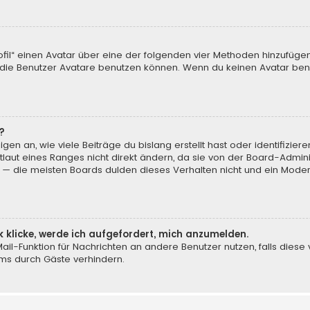
ofil“ einen Avatar über eine der folgenden vier Methoden hinzufüge
ie Benutzer Avatare benutzen können. Wenn du keinen Avatar benut
?
en an, wie viele Beiträge du bislang erstellt hast oder identifizi
aut eines Ranges nicht direkt ändern, da sie von der Board-Adminis
 — die meisten Boards dulden dieses Verhalten nicht und ein Moder
k klicke, werde ich aufgefordert, mich anzumelden.
-Mail-Funktion für Nachrichten an andere Benutzer nutzen, falls dies
ms durch Gäste verhindern.