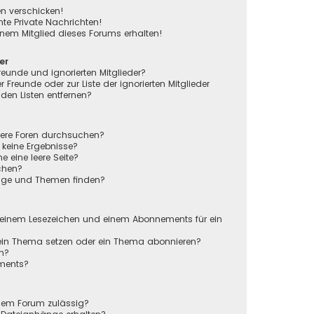
en verschicken!
e Private Nachrichten!
nem Mitglied dieses Forums erhalten!
er
reunde und ignorierten Mitglieder?
r Freunde oder zur Liste der ignorierten Mitglieder
den Listen entfernen?
rere Foren durchsuchen?
 keine Ergebnisse?
eine leere Seite?
chen?
räge und Themen finden?
n
 einem Lesezeichen und einem Abonnements für ein
 ein Thema setzen oder ein Thema abonnieren?
en?
ements?
sem Forum zulässig?