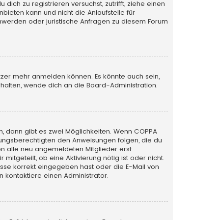
ich zu registrieren versuchst, zutrifft, ziehe einen
bieten kann und nicht die Anlaufstelle für
schwerden oder juristische Anfragen zu diesem Forum
utzer mehr anmelden können. Es könnte auch sein,
halten, wende dich an die Board-Administration.
n, dann gibt es zwei Möglichkeiten. Wenn
COPPA
iehungsberechtigten den Anweisungen folgen, die du
sen alle neu angemeldeten Mitglieder erst
itgeteilt, ob eine Aktivierung nötig ist oder nicht.
esse korrekt eingegeben hast oder die E-Mail von
 kontaktiere einen Administrator.