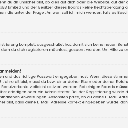
du dir unsicher bist, ob dies auf dich oder die Website, auf der du d
hpBB Limited und der Besitzer dieses Boards keine Rechtsberatung an
chen, die unter der Frage „An wen soll ich mich wenden, falls es Be
gistrierung komplett ausgeschaltet hat, damit sich keine neuen Ben
dem du dich registrieren möchtest, gesperrt wurden. Um Hilfe zu er
t anmelden!
men und das richtige Passwort eingegeben hast. Wenn diese stimme
13 Jahre alt bist, musst du bzw. einer deiner Eltern oder deiner Erz
in Benutzerkonto vielleicht aktiviert werden. Bei einigen Boards müs
t erledigen oder ein Administrator. Bei der Registrierung wurde dir m
 enthaltenen Anweisungen. Ansonsten prüfe, ob du deine E-Mail-Adr
her bist, dass deine E-Mail-Adresse korrekt eingegeben wurde, dann