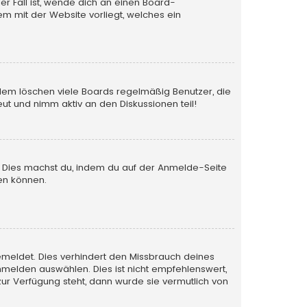
er Fall ist, wende dich an einen Board-
em mit der Website vorliegt, welches ein
rdem löschen viele Boards regelmäßig Benutzer, die
ut und nimm aktiv an den Diskussionen teil!
en. Dies machst du, indem du auf der Anmelde-Seite
en können.
emeldet. Dies verhindert den Missbrauch deines
melden auswählen. Dies ist nicht empfehlenswert,
zur Verfügung steht, dann wurde sie vermutlich von