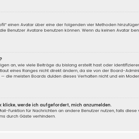
ofil“ einen Avatar über eine der folgenden vier Methoden hinzufüge
ie Benutzer Avatare benutzen können. Wenn du keinen Avatar benut
?
en an, wie viele Beiträge du bislang erstellt hast oder identifizi
aut eines Ranges nicht direkt ändern, da sie von der Board-Adminis
 — die meisten Boards dulden dieses Verhalten nicht und ein Moder
k klicke, werde ich aufgefordert, mich anzumelden.
-Mail-Funktion für Nachrichten an andere Benutzer nutzen, falls dies
ms durch Gäste verhindern.