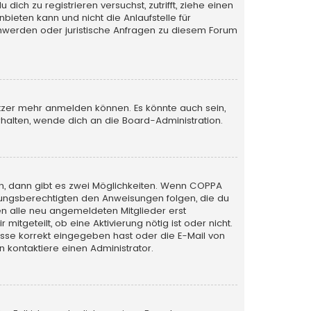
ich zu registrieren versuchst, zutrifft, ziehe einen
bieten kann und nicht die Anlaufstelle für
schwerden oder juristische Anfragen zu diesem Forum
utzer mehr anmelden können. Es könnte auch sein,
halten, wende dich an die Board-Administration.
n, dann gibt es zwei Möglichkeiten. Wenn
COPPA
iehungsberechtigten den Anweisungen folgen, die du
sen alle neu angemeldeten Mitglieder erst
itgeteilt, ob eine Aktivierung nötig ist oder nicht.
esse korrekt eingegeben hast oder die E-Mail von
 kontaktiere einen Administrator.