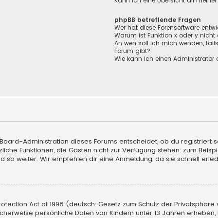
Kann ich eine Übersicht all meine
phpBB betreffende Fragen
Wer hat diese Forensoftware entwi
Warum ist Funktion x oder y nicht
An wen soll ich mich wenden, fall
Forum gibt?
Wie kann ich einen Administrator 
 Board-Administration dieses Forums entscheidet, ob du registriert s
sätzliche Funktionen, die Gästen nicht zur Verfügung stehen: zum Beisp
d so weiter. Wir empfehlen dir eine Anmeldung, da sie schnell erledigt
tection Act of 1998 (deutsch: Gesetz zum Schutz der Privatsphäre vo
licherweise persönliche Daten von Kindern unter 13 Jahren erheben,