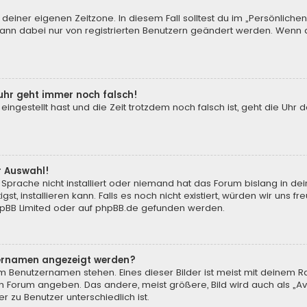
 deiner eigenen Zeitzone. In diesem Fall solltest du im „Persönliche
 kann dabei nur von registrierten Benutzern geändert werden. Wenn du n
enuhr geht immer noch falsch!
 eingestellt hast und die Zeit trotzdem noch falsch ist, geht die Uhr 
.
r Auswahl!
Sprache nicht installiert oder niemand hat das Forum bislang in de
st, installieren kann. Falls es noch nicht existiert, würden wir uns
pBB Limited
oder auf
phpBB.de
gefunden werden.
tzernamen angezeigt werden?
m Benutzernamen stehen. Eines dieser Bilder ist meist mit deinem Ra
m Forum angeben. Das andere, meist größere, Bild wird auch als „Ava
r zu Benutzer unterschiedlich ist.