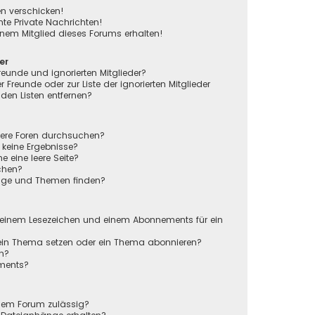
en verschicken!
e Private Nachrichten!
nem Mitglied dieses Forums erhalten!
er
reunde und ignorierten Mitglieder?
r Freunde oder zur Liste der ignorierten Mitglieder
den Listen entfernen?
rere Foren durchsuchen?
 keine Ergebnisse?
eine leere Seite?
chen?
räge und Themen finden?
n
 einem Lesezeichen und einem Abonnements für ein
 ein Thema setzen oder ein Thema abonnieren?
en?
ements?
sem Forum zulässig?