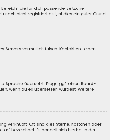
n Bereich“ die für dich passende Zeitzone
och nicht registriert bist, ist dies ein guter Grund,
des Servers vermutlich falsch. Kontaktiere einen
ine Sprache übersetzt. Frage ggf. einen Board-
 freuen, wenn du es übersetzen würdest. Weitere
ng verknüpft: Oft sind dies Sterne, Kästchen oder
tar“ bezeichnet. Es handelt sich hierbei in der