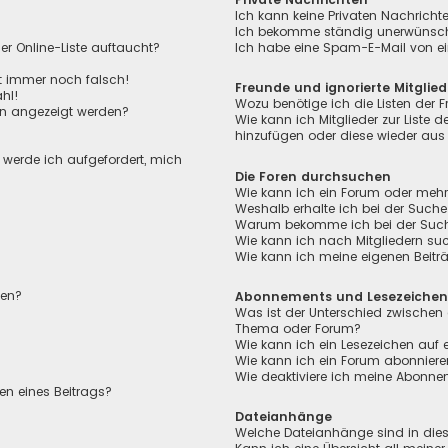
Ich kann keine Privaten Nachricht
Ich bekomme ständig unerwünscht
r Online-Liste auftaucht?
Ich habe eine Spam-E-Mail von ei
ht immer noch falsch!
Freunde und ignorierte Mitglied
hl!
Wozu benötige ich die Listen der F
en angezeigt werden?
Wie kann ich Mitglieder zur Liste de
hinzufügen oder diese wieder aus 
, werde ich aufgefordert, mich
Die Foren durchsuchen
Wie kann ich ein Forum oder meh
Weshalb erhalte ich bei der Suche
Warum bekomme ich bei der Suche 
Wie kann ich nach Mitgliedern su
Wie kann ich meine eigenen Beit
len?
Abonnements und Lesezeiche
Was ist der Unterschied zwischen
Thema oder Forum?
Wie kann ich ein Lesezeichen auf
Wie kann ich ein Forum abonnier
Wie deaktiviere ich meine Abonn
en eines Beitrags?
Dateianhänge
Welche Dateianhänge sind in die