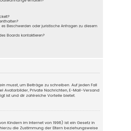
r Dateianhänge erhalten?
ckelt?
 enthalten?
s es Beschwerden oder juristische Anfragen zu diesem
des Boards kontaktieren?
ein musst, um Beiträge zu schreiben. Auf jeden Fall
iel Avatarbilder, Private Nachrichten, E-Mail-Versand
 ist und dir zahlreiche Vorteile bietet.
n Kindern im Internet von 1998) ist ein Gesetz in
 hierzu die Zustimmung der Eltern beziehungsweise