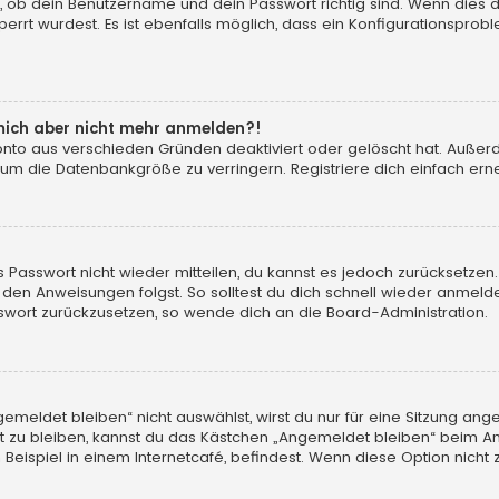
, ob dein Benutzername und dein Passwort richtig sind. Wenn dies d
errt wurdest. Es ist ebenfalls möglich, dass ein Konfigurationsprobl
n mich aber nicht mehr anmelden?!
konto aus verschieden Gründen deaktiviert oder gelöscht hat. Auße
 um die Datenbankgröße zu verringern. Registriere dich einfach erne
tes Passwort nicht wieder mitteilen, du kannst es jedoch zurücksetz
 den Anweisungen folgst. So solltest du dich schnell wieder anmeld
asswort zurückzusetzen, so wende dich an die Board-Administration.
eldet bleiben“ nicht auswählst, wirst du nur für eine Sitzung ang
 zu bleiben, kannst du das Kästchen „Angemeldet bleiben“ beim An
eispiel in einem Internetcafé, befindest. Wenn diese Option nicht 