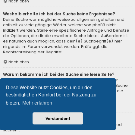
Nach oben
Weshalb erhalte ich bei der Suche keine Ergebnisse?
Deine Suche war möglicherweise zu allgemein gehalten und
enthielt zu viele gängige Wörter, welche von phpBB nicht
indiziert werden. Stelle eine spezifischere Anfrage und benutze
die Optionen, die dir die erweiterte Suche bietet. Außerdem ist
es natürlich auch möglich, dass dein(e) Suchbegriff(e) hier
nirgends im Forum verwendet wurden. Prüfe ggf. die
Rechtschreibung der Begriffe!
Nach oben
Warum bekomme ich bei der Suche eine leere Seite?
Deine Suche lieferte zu viele Ergebnisse, somit konnte der
Webserver sie nicht verarbeiten. Benutze die erweiterte Suche
Diese Website nutzt Cookies, um dir den
und gib spezifischere Suchbegriffe ein oder beschränke die
bestmöglichen Komfort bei der Nutzung zu
Suche auf verschiedene Unterforen.
bieten.
Mehr erfahren
Nach oben
Verstanden!
Wie kann ich nach Mitgliedern suchen?
Gehe zur Mitgliederliste und klicke auf „Nach einem Mitglied
suchen“.