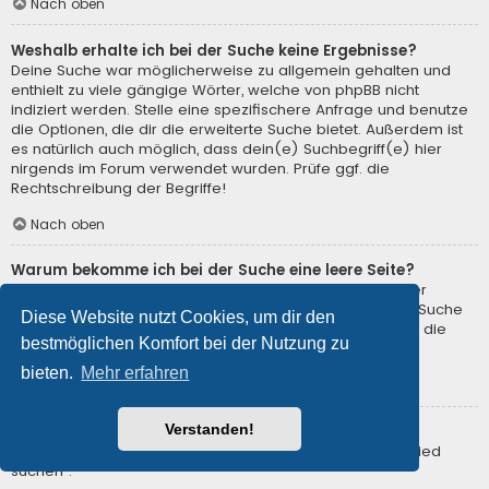
Nach oben
Weshalb erhalte ich bei der Suche keine Ergebnisse?
Deine Suche war möglicherweise zu allgemein gehalten und
enthielt zu viele gängige Wörter, welche von phpBB nicht
indiziert werden. Stelle eine spezifischere Anfrage und benutze
die Optionen, die dir die erweiterte Suche bietet. Außerdem ist
es natürlich auch möglich, dass dein(e) Suchbegriff(e) hier
nirgends im Forum verwendet wurden. Prüfe ggf. die
Rechtschreibung der Begriffe!
Nach oben
Warum bekomme ich bei der Suche eine leere Seite?
Deine Suche lieferte zu viele Ergebnisse, somit konnte der
Webserver sie nicht verarbeiten. Benutze die erweiterte Suche
Diese Website nutzt Cookies, um dir den
und gib spezifischere Suchbegriffe ein oder beschränke die
bestmöglichen Komfort bei der Nutzung zu
Suche auf verschiedene Unterforen.
bieten.
Mehr erfahren
Nach oben
Verstanden!
Wie kann ich nach Mitgliedern suchen?
Gehe zur Mitgliederliste und klicke auf „Nach einem Mitglied
suchen“.