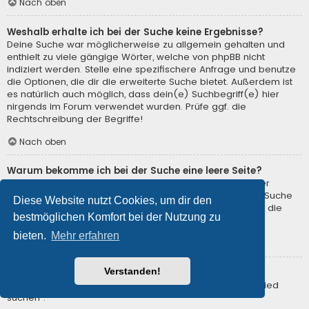
Nach oben
Weshalb erhalte ich bei der Suche keine Ergebnisse?
Deine Suche war möglicherweise zu allgemein gehalten und
enthielt zu viele gängige Wörter, welche von phpBB nicht
indiziert werden. Stelle eine spezifischere Anfrage und benutze
die Optionen, die dir die erweiterte Suche bietet. Außerdem ist
es natürlich auch möglich, dass dein(e) Suchbegriff(e) hier
nirgends im Forum verwendet wurden. Prüfe ggf. die
Rechtschreibung der Begriffe!
Nach oben
Warum bekomme ich bei der Suche eine leere Seite?
Deine Suche lieferte zu viele Ergebnisse, somit konnte der
Webserver sie nicht verarbeiten. Benutze die erweiterte Suche
Diese Website nutzt Cookies, um dir den
und gib spezifischere Suchbegriffe ein oder beschränke die
bestmöglichen Komfort bei der Nutzung zu
Suche auf verschiedene Unterforen.
bieten.
Mehr erfahren
Nach oben
Verstanden!
Wie kann ich nach Mitgliedern suchen?
Gehe zur Mitgliederliste und klicke auf „Nach einem Mitglied
suchen“.