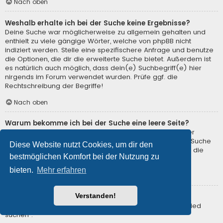
Nach oben
Weshalb erhalte ich bei der Suche keine Ergebnisse?
Deine Suche war möglicherweise zu allgemein gehalten und
enthielt zu viele gängige Wörter, welche von phpBB nicht
indiziert werden. Stelle eine spezifischere Anfrage und benutze
die Optionen, die dir die erweiterte Suche bietet. Außerdem ist
es natürlich auch möglich, dass dein(e) Suchbegriff(e) hier
nirgends im Forum verwendet wurden. Prüfe ggf. die
Rechtschreibung der Begriffe!
Nach oben
Warum bekomme ich bei der Suche eine leere Seite?
Deine Suche lieferte zu viele Ergebnisse, somit konnte der
Webserver sie nicht verarbeiten. Benutze die erweiterte Suche
Diese Website nutzt Cookies, um dir den
und gib spezifischere Suchbegriffe ein oder beschränke die
bestmöglichen Komfort bei der Nutzung zu
Suche auf verschiedene Unterforen.
bieten.
Mehr erfahren
Nach oben
Verstanden!
Wie kann ich nach Mitgliedern suchen?
Gehe zur Mitgliederliste und klicke auf „Nach einem Mitglied
suchen“.