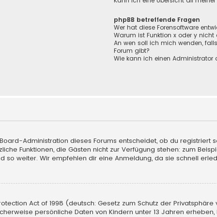
Kann ich eine Übersicht all meine
phpBB betreffende Fragen
Wer hat diese Forensoftware entwi
Warum ist Funktion x oder y nicht
An wen soll ich mich wenden, fall
Forum gibt?
Wie kann ich einen Administrator 
 Board-Administration dieses Forums entscheidet, ob du registriert s
sätzliche Funktionen, die Gästen nicht zur Verfügung stehen: zum Beisp
d so weiter. Wir empfehlen dir eine Anmeldung, da sie schnell erledigt
tection Act of 1998 (deutsch: Gesetz zum Schutz der Privatsphäre vo
licherweise persönliche Daten von Kindern unter 13 Jahren erheben,