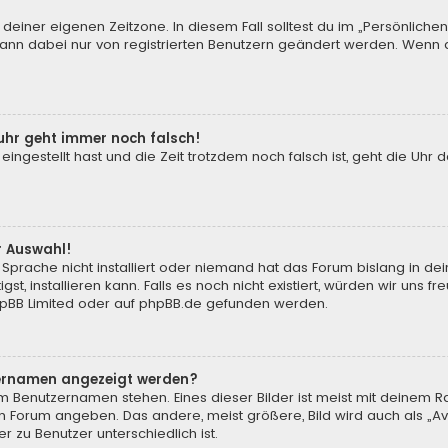
 deiner eigenen Zeitzone. In diesem Fall solltest du im „Persönliche
 kann dabei nur von registrierten Benutzern geändert werden. Wenn du n
enuhr geht immer noch falsch!
 eingestellt hast und die Zeit trotzdem noch falsch ist, geht die Uhr 
.
r Auswahl!
Sprache nicht installiert oder niemand hat das Forum bislang in de
st, installieren kann. Falls es noch nicht existiert, würden wir uns
pBB Limited
oder auf
phpBB.de
gefunden werden.
tzernamen angezeigt werden?
m Benutzernamen stehen. Eines dieser Bilder ist meist mit deinem Ra
m Forum angeben. Das andere, meist größere, Bild wird auch als „Ava
r zu Benutzer unterschiedlich ist.