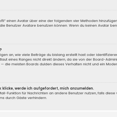
ofil“ einen Avatar über eine der folgenden vier Methoden hinzufüge
ie Benutzer Avatare benutzen können. Wenn du keinen Avatar benut
?
en an, wie viele Beiträge du bislang erstellt hast oder identifizi
aut eines Ranges nicht direkt ändern, da sie von der Board-Adminis
 — die meisten Boards dulden dieses Verhalten nicht und ein Moder
k klicke, werde ich aufgefordert, mich anzumelden.
-Mail-Funktion für Nachrichten an andere Benutzer nutzen, falls dies
ms durch Gäste verhindern.