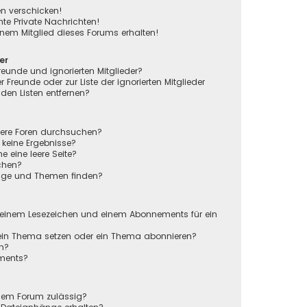
en verschicken!
e Private Nachrichten!
nem Mitglied dieses Forums erhalten!
er
reunde und ignorierten Mitglieder?
r Freunde oder zur Liste der ignorierten Mitglieder
den Listen entfernen?
rere Foren durchsuchen?
 keine Ergebnisse?
eine leere Seite?
chen?
räge und Themen finden?
n
 einem Lesezeichen und einem Abonnements für ein
 ein Thema setzen oder ein Thema abonnieren?
en?
ements?
sem Forum zulässig?