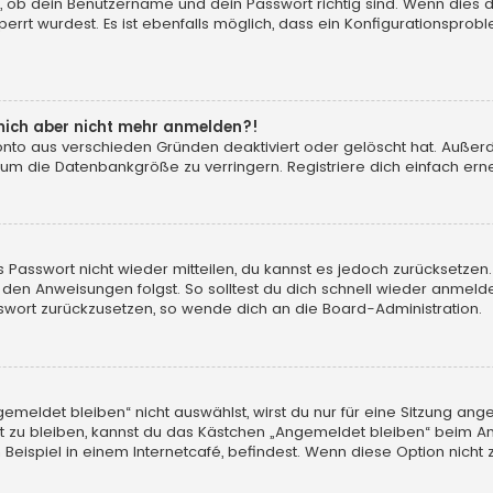
, ob dein Benutzername und dein Passwort richtig sind. Wenn dies d
errt wurdest. Es ist ebenfalls möglich, dass ein Konfigurationsprobl
n mich aber nicht mehr anmelden?!
konto aus verschieden Gründen deaktiviert oder gelöscht hat. Auße
 um die Datenbankgröße zu verringern. Registriere dich einfach erne
tes Passwort nicht wieder mitteilen, du kannst es jedoch zurücksetz
 den Anweisungen folgst. So solltest du dich schnell wieder anmeld
asswort zurückzusetzen, so wende dich an die Board-Administration.
eldet bleiben“ nicht auswählst, wirst du nur für eine Sitzung ang
 zu bleiben, kannst du das Kästchen „Angemeldet bleiben“ beim An
eispiel in einem Internetcafé, befindest. Wenn diese Option nicht 