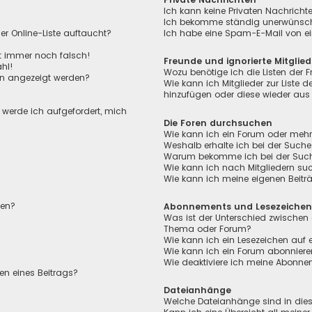
Ich kann keine Privaten Nachricht
Ich bekomme ständig unerwünscht
r Online-Liste auftaucht?
Ich habe eine Spam-E-Mail von ei
ht immer noch falsch!
Freunde und ignorierte Mitglied
hl!
Wozu benötige ich die Listen der F
en angezeigt werden?
Wie kann ich Mitglieder zur Liste de
hinzufügen oder diese wieder aus 
, werde ich aufgefordert, mich
Die Foren durchsuchen
Wie kann ich ein Forum oder meh
Weshalb erhalte ich bei der Suche
Warum bekomme ich bei der Suche 
Wie kann ich nach Mitgliedern su
Wie kann ich meine eigenen Beit
len?
Abonnements und Lesezeiche
Was ist der Unterschied zwischen
Thema oder Forum?
Wie kann ich ein Lesezeichen auf
Wie kann ich ein Forum abonnier
Wie deaktiviere ich meine Abonn
en eines Beitrags?
Dateianhänge
Welche Dateianhänge sind in die