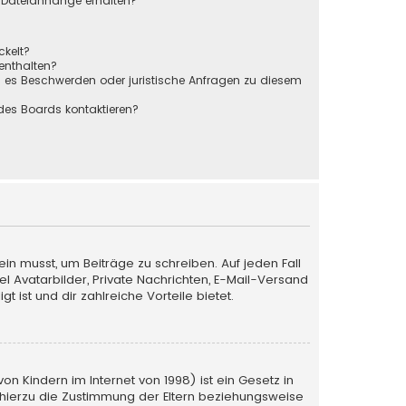
r Dateianhänge erhalten?
ckelt?
 enthalten?
s es Beschwerden oder juristische Anfragen zu diesem
des Boards kontaktieren?
ein musst, um Beiträge zu schreiben. Auf jeden Fall
iel Avatarbilder, Private Nachrichten, E-Mail-Versand
 ist und dir zahlreiche Vorteile bietet.
n Kindern im Internet von 1998) ist ein Gesetz in
 hierzu die Zustimmung der Eltern beziehungsweise