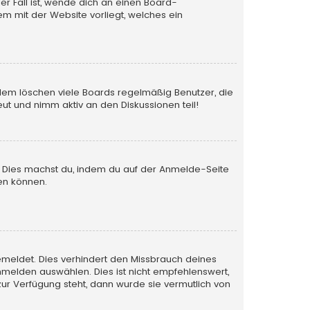
er Fall ist, wende dich an einen Board-
em mit der Website vorliegt, welches ein
rdem löschen viele Boards regelmäßig Benutzer, die
ut und nimm aktiv an den Diskussionen teil!
en. Dies machst du, indem du auf der Anmelde-Seite
en können.
emeldet. Dies verhindert den Missbrauch deines
melden auswählen. Dies ist nicht empfehlenswert,
zur Verfügung steht, dann wurde sie vermutlich von