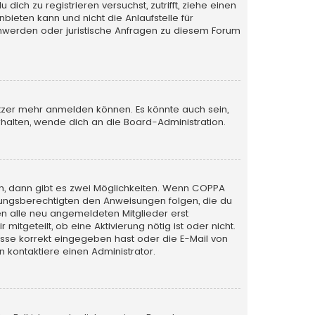
ich zu registrieren versuchst, zutrifft, ziehe einen
bieten kann und nicht die Anlaufstelle für
schwerden oder juristische Anfragen zu diesem Forum
utzer mehr anmelden können. Es könnte auch sein,
halten, wende dich an die Board-Administration.
n, dann gibt es zwei Möglichkeiten. Wenn
COPPA
iehungsberechtigten den Anweisungen folgen, die du
sen alle neu angemeldeten Mitglieder erst
itgeteilt, ob eine Aktivierung nötig ist oder nicht.
esse korrekt eingegeben hast oder die E-Mail von
 kontaktiere einen Administrator.