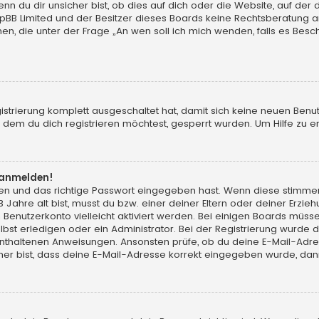
du dir unsicher bist, ob dies auf dich oder die Website, auf der du d
hpBB Limited und der Besitzer dieses Boards keine Rechtsberatung an
chen, die unter der Frage „An wen soll ich mich wenden, falls es Be
gistrierung komplett ausgeschaltet hat, damit sich keine neuen Ben
dem du dich registrieren möchtest, gesperrt wurden. Um Hilfe zu er
t anmelden!
men und das richtige Passwort eingegeben hast. Wenn diese stimme
13 Jahre alt bist, musst du bzw. einer deiner Eltern oder deiner Erz
in Benutzerkonto vielleicht aktiviert werden. Bei einigen Boards müs
t erledigen oder ein Administrator. Bei der Registrierung wurde dir m
 enthaltenen Anweisungen. Ansonsten prüfe, ob du deine E-Mail-Adr
her bist, dass deine E-Mail-Adresse korrekt eingegeben wurde, dann