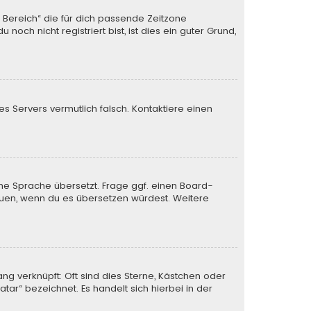
n Bereich“ die für dich passende Zeitzone
och nicht registriert bist, ist dies ein guter Grund,
des Servers vermutlich falsch. Kontaktiere einen
ine Sprache übersetzt. Frage ggf. einen Board-
 freuen, wenn du es übersetzen würdest. Weitere
ng verknüpft: Oft sind dies Sterne, Kästchen oder
tar“ bezeichnet. Es handelt sich hierbei in der