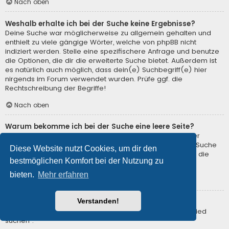
Nach oben
Weshalb erhalte ich bei der Suche keine Ergebnisse?
Deine Suche war möglicherweise zu allgemein gehalten und
enthielt zu viele gängige Wörter, welche von phpBB nicht
indiziert werden. Stelle eine spezifischere Anfrage und benutze
die Optionen, die dir die erweiterte Suche bietet. Außerdem ist
es natürlich auch möglich, dass dein(e) Suchbegriff(e) hier
nirgends im Forum verwendet wurden. Prüfe ggf. die
Rechtschreibung der Begriffe!
Nach oben
Warum bekomme ich bei der Suche eine leere Seite?
Deine Suche lieferte zu viele Ergebnisse, somit konnte der
Webserver sie nicht verarbeiten. Benutze die erweiterte Suche
Diese Website nutzt Cookies, um dir den
und gib spezifischere Suchbegriffe ein oder beschränke die
bestmöglichen Komfort bei der Nutzung zu
Suche auf verschiedene Unterforen.
bieten.
Mehr erfahren
Nach oben
Verstanden!
Wie kann ich nach Mitgliedern suchen?
Gehe zur Mitgliederliste und klicke auf „Nach einem Mitglied
suchen“.