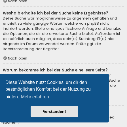
Nach oben
Weshalb erhalte ich bei der Suche keine Ergebnisse?
Deine Suche war möglicherweise zu allgemein gehalten und
enthielt zu viele gängige Wörter, welche von phpBB nicht
indiziert werden. Stelle eine spezifischere Anfrage und benutze
die Optionen, die dir die erweiterte Suche bietet. Außerdem ist
es natürlich auch möglich, dass dein(e) Suchbegriff(e) hier
nirgends im Forum verwendet wurden. Prüfe ggf. die
Rechtschreibung der Begriffe!
Nach oben
Warum bekomme ich bei der Suche eine leere Seite?
Deine Suche lieferte zu viele Ergebnisse, somit konnte der
Webserver sie nicht verarbeiten. Benutze die erweiterte Suche
Diese Website nutzt Cookies, um dir den
und gib spezifischere Suchbegriffe ein oder beschränke die
bestmöglichen Komfort bei der Nutzung zu
Suche auf verschiedene Unterforen.
bieten.
Mehr erfahren
Nach oben
Verstanden!
Wie kann ich nach Mitgliedern suchen?
Gehe zur Mitgliederliste und klicke auf „Nach einem Mitglied
suchen“.