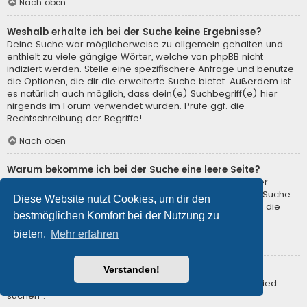
Nach oben
Weshalb erhalte ich bei der Suche keine Ergebnisse?
Deine Suche war möglicherweise zu allgemein gehalten und
enthielt zu viele gängige Wörter, welche von phpBB nicht
indiziert werden. Stelle eine spezifischere Anfrage und benutze
die Optionen, die dir die erweiterte Suche bietet. Außerdem ist
es natürlich auch möglich, dass dein(e) Suchbegriff(e) hier
nirgends im Forum verwendet wurden. Prüfe ggf. die
Rechtschreibung der Begriffe!
Nach oben
Warum bekomme ich bei der Suche eine leere Seite?
Deine Suche lieferte zu viele Ergebnisse, somit konnte der
Webserver sie nicht verarbeiten. Benutze die erweiterte Suche
Diese Website nutzt Cookies, um dir den
und gib spezifischere Suchbegriffe ein oder beschränke die
bestmöglichen Komfort bei der Nutzung zu
Suche auf verschiedene Unterforen.
bieten.
Mehr erfahren
Nach oben
Verstanden!
Wie kann ich nach Mitgliedern suchen?
Gehe zur Mitgliederliste und klicke auf „Nach einem Mitglied
suchen“.