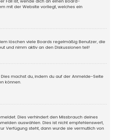
er Fall ist, wende dich an einen Board-
em mit der Website vorliegt, welches ein
rdem löschen viele Boards regelmäßig Benutzer, die
ut und nimm aktiv an den Diskussionen teil!
en. Dies machst du, indem du auf der Anmelde-Seite
en können.
emeldet. Dies verhindert den Missbrauch deines
melden auswählen. Dies ist nicht empfehlenswert,
zur Verfügung steht, dann wurde sie vermutlich von