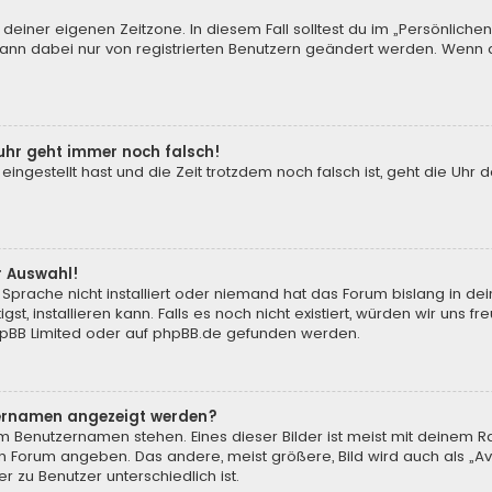
 deiner eigenen Zeitzone. In diesem Fall solltest du im „Persönliche
 kann dabei nur von registrierten Benutzern geändert werden. Wenn du n
enuhr geht immer noch falsch!
 eingestellt hast und die Zeit trotzdem noch falsch ist, geht die Uhr 
.
r Auswahl!
Sprache nicht installiert oder niemand hat das Forum bislang in de
st, installieren kann. Falls es noch nicht existiert, würden wir uns
pBB Limited
oder auf
phpBB.de
gefunden werden.
tzernamen angezeigt werden?
m Benutzernamen stehen. Eines dieser Bilder ist meist mit deinem Ra
m Forum angeben. Das andere, meist größere, Bild wird auch als „Ava
r zu Benutzer unterschiedlich ist.