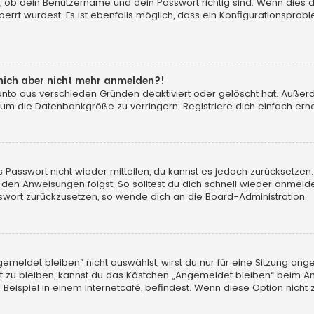
, ob dein Benutzername und dein Passwort richtig sind. Wenn dies d
errt wurdest. Es ist ebenfalls möglich, dass ein Konfigurationsprobl
n mich aber nicht mehr anmelden?!
konto aus verschieden Gründen deaktiviert oder gelöscht hat. Auße
 um die Datenbankgröße zu verringern. Registriere dich einfach erne
tes Passwort nicht wieder mitteilen, du kannst es jedoch zurücksetz
 den Anweisungen folgst. So solltest du dich schnell wieder anmeld
asswort zurückzusetzen, so wende dich an die Board-Administration.
eldet bleiben“ nicht auswählst, wirst du nur für eine Sitzung ang
 zu bleiben, kannst du das Kästchen „Angemeldet bleiben“ beim An
eispiel in einem Internetcafé, befindest. Wenn diese Option nicht 