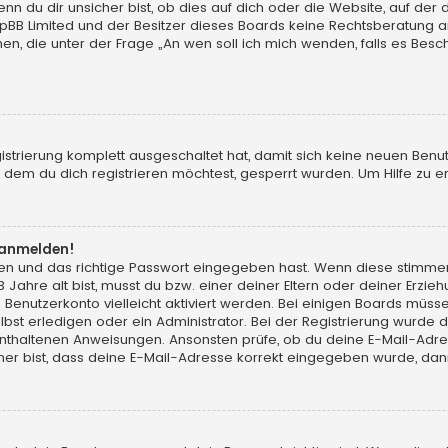
du dir unsicher bist, ob dies auf dich oder die Website, auf der du d
hpBB Limited und der Besitzer dieses Boards keine Rechtsberatung an
chen, die unter der Frage „An wen soll ich mich wenden, falls es Be
gistrierung komplett ausgeschaltet hat, damit sich keine neuen Ben
dem du dich registrieren möchtest, gesperrt wurden. Um Hilfe zu er
t anmelden!
men und das richtige Passwort eingegeben hast. Wenn diese stimme
13 Jahre alt bist, musst du bzw. einer deiner Eltern oder deiner Erz
in Benutzerkonto vielleicht aktiviert werden. Bei einigen Boards müs
t erledigen oder ein Administrator. Bei der Registrierung wurde dir m
 enthaltenen Anweisungen. Ansonsten prüfe, ob du deine E-Mail-Adr
her bist, dass deine E-Mail-Adresse korrekt eingegeben wurde, dann