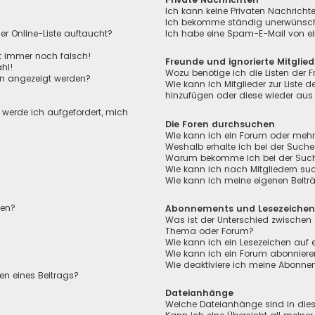
Ich kann keine Privaten Nachricht
Ich bekomme ständig unerwünscht
r Online-Liste auftaucht?
Ich habe eine Spam-E-Mail von ei
ht immer noch falsch!
Freunde und ignorierte Mitglied
hl!
Wozu benötige ich die Listen der F
en angezeigt werden?
Wie kann ich Mitglieder zur Liste de
hinzufügen oder diese wieder aus 
, werde ich aufgefordert, mich
Die Foren durchsuchen
Wie kann ich ein Forum oder meh
Weshalb erhalte ich bei der Suche
Warum bekomme ich bei der Suche 
Wie kann ich nach Mitgliedern su
Wie kann ich meine eigenen Beit
len?
Abonnements und Lesezeiche
Was ist der Unterschied zwischen
Thema oder Forum?
Wie kann ich ein Lesezeichen auf
Wie kann ich ein Forum abonnier
Wie deaktiviere ich meine Abonn
en eines Beitrags?
Dateianhänge
Welche Dateianhänge sind in die