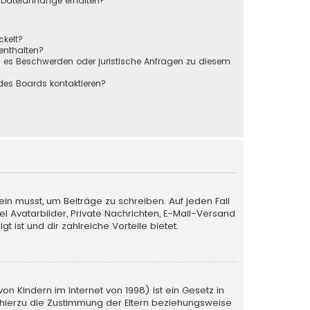
r Dateianhänge erhalten?
ckelt?
 enthalten?
s es Beschwerden oder juristische Anfragen zu diesem
des Boards kontaktieren?
ein musst, um Beiträge zu schreiben. Auf jeden Fall
iel Avatarbilder, Private Nachrichten, E-Mail-Versand
 ist und dir zahlreiche Vorteile bietet.
n Kindern im Internet von 1998) ist ein Gesetz in
 hierzu die Zustimmung der Eltern beziehungsweise