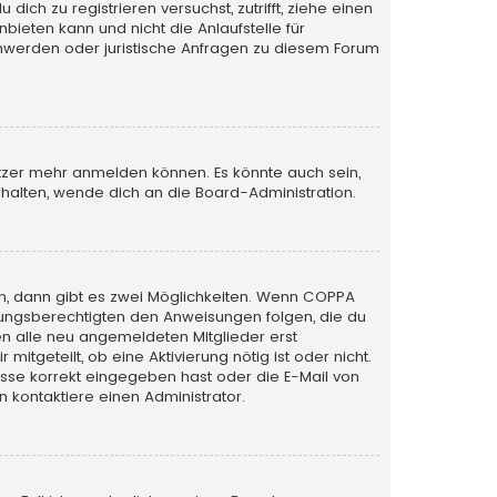
ich zu registrieren versuchst, zutrifft, ziehe einen
bieten kann und nicht die Anlaufstelle für
schwerden oder juristische Anfragen zu diesem Forum
utzer mehr anmelden können. Es könnte auch sein,
halten, wende dich an die Board-Administration.
n, dann gibt es zwei Möglichkeiten. Wenn
COPPA
iehungsberechtigten den Anweisungen folgen, die du
sen alle neu angemeldeten Mitglieder erst
itgeteilt, ob eine Aktivierung nötig ist oder nicht.
esse korrekt eingegeben hast oder die E-Mail von
 kontaktiere einen Administrator.