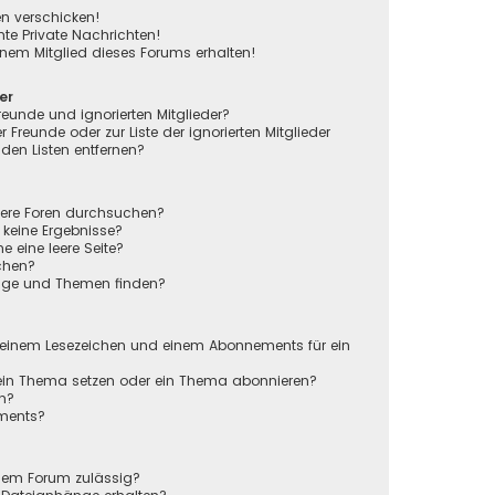
en verschicken!
e Private Nachrichten!
nem Mitglied dieses Forums erhalten!
er
reunde und ignorierten Mitglieder?
r Freunde oder zur Liste der ignorierten Mitglieder
den Listen entfernen?
rere Foren durchsuchen?
 keine Ergebnisse?
eine leere Seite?
chen?
räge und Themen finden?
n
 einem Lesezeichen und einem Abonnements für ein
 ein Thema setzen oder ein Thema abonnieren?
en?
ements?
sem Forum zulässig?