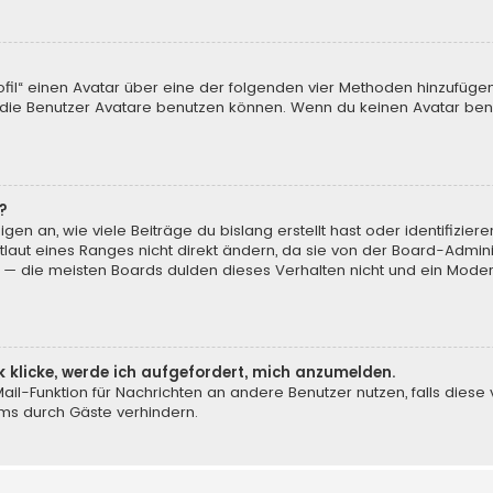
ofil“ einen Avatar über eine der folgenden vier Methoden hinzufüge
ie Benutzer Avatare benutzen können. Wenn du keinen Avatar benut
?
en an, wie viele Beiträge du bislang erstellt hast oder identifizi
aut eines Ranges nicht direkt ändern, da sie von der Board-Adminis
 — die meisten Boards dulden dieses Verhalten nicht und ein Moder
k klicke, werde ich aufgefordert, mich anzumelden.
-Mail-Funktion für Nachrichten an andere Benutzer nutzen, falls dies
ms durch Gäste verhindern.