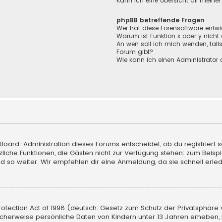
Kann ich eine Übersicht all meine
phpBB betreffende Fragen
Wer hat diese Forensoftware entwi
Warum ist Funktion x oder y nicht
An wen soll ich mich wenden, fall
Forum gibt?
Wie kann ich einen Administrator 
 Board-Administration dieses Forums entscheidet, ob du registriert s
sätzliche Funktionen, die Gästen nicht zur Verfügung stehen: zum Beisp
d so weiter. Wir empfehlen dir eine Anmeldung, da sie schnell erledigt
tection Act of 1998 (deutsch: Gesetz zum Schutz der Privatsphäre vo
licherweise persönliche Daten von Kindern unter 13 Jahren erheben,