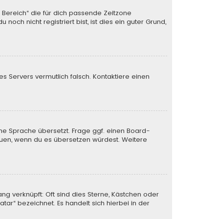
n Bereich“ die für dich passende Zeitzone
och nicht registriert bist, ist dies ein guter Grund,
des Servers vermutlich falsch. Kontaktiere einen
ine Sprache übersetzt. Frage ggf. einen Board-
 freuen, wenn du es übersetzen würdest. Weitere
ng verknüpft: Oft sind dies Sterne, Kästchen oder
tar“ bezeichnet. Es handelt sich hierbei in der