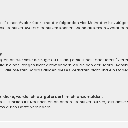
ofil“ einen Avatar über eine der folgenden vier Methoden hinzufüge
ie Benutzer Avatare benutzen können. Wenn du keinen Avatar benut
?
en an, wie viele Beiträge du bislang erstellt hast oder identifizi
aut eines Ranges nicht direkt ändern, da sie von der Board-Adminis
 — die meisten Boards dulden dieses Verhalten nicht und ein Moder
k klicke, werde ich aufgefordert, mich anzumelden.
-Mail-Funktion für Nachrichten an andere Benutzer nutzen, falls dies
ms durch Gäste verhindern.