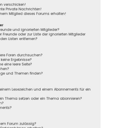
en verschicken!
e Private Nachrichten!
nem Mitglied dieses Forums erhalten!
er
reunde und ignorierten Mitglieder?
r Freunde oder zur Liste der ignorierten Mitglieder
den Listen entfernen?
rere Foren durchsuchen?
 keine Ergebnisse?
eine leere Seite?
chen?
räge und Themen finden?
n
 einem Lesezeichen und einem Abonnements für ein
 ein Thema setzen oder ein Thema abonnieren?
en?
ements?
sem Forum zulässig?