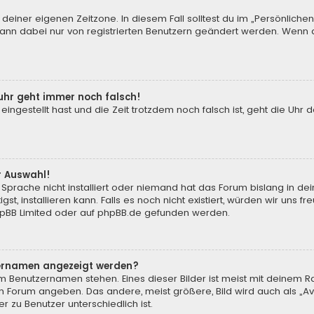
 deiner eigenen Zeitzone. In diesem Fall solltest du im „Persönliche
 kann dabei nur von registrierten Benutzern geändert werden. Wenn du n
enuhr geht immer noch falsch!
 eingestellt hast und die Zeit trotzdem noch falsch ist, geht die Uhr 
.
r Auswahl!
Sprache nicht installiert oder niemand hat das Forum bislang in de
st, installieren kann. Falls es noch nicht existiert, würden wir uns
pBB Limited
oder auf
phpBB.de
gefunden werden.
tzernamen angezeigt werden?
m Benutzernamen stehen. Eines dieser Bilder ist meist mit deinem Ra
m Forum angeben. Das andere, meist größere, Bild wird auch als „Ava
r zu Benutzer unterschiedlich ist.