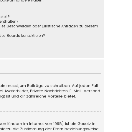
r Dateianhänge erhalten?
ckelt?
 enthalten?
s es Beschwerden oder juristische Anfragen zu diesem
des Boards kontaktieren?
ein musst, um Beiträge zu schreiben. Auf jeden Fall
iel Avatarbilder, Private Nachrichten, E-Mail-Versand
 ist und dir zahlreiche Vorteile bietet.
n Kindern im Internet von 1998) ist ein Gesetz in
 hierzu die Zustimmung der Eltern beziehungsweise