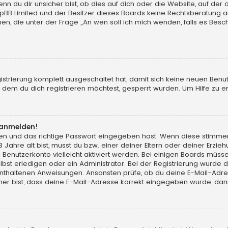
du dir unsicher bist, ob dies auf dich oder die Website, auf der du d
hpBB Limited und der Besitzer dieses Boards keine Rechtsberatung an
chen, die unter der Frage „An wen soll ich mich wenden, falls es Be
gistrierung komplett ausgeschaltet hat, damit sich keine neuen Ben
dem du dich registrieren möchtest, gesperrt wurden. Um Hilfe zu er
t anmelden!
men und das richtige Passwort eingegeben hast. Wenn diese stimme
13 Jahre alt bist, musst du bzw. einer deiner Eltern oder deiner Erz
in Benutzerkonto vielleicht aktiviert werden. Bei einigen Boards müs
t erledigen oder ein Administrator. Bei der Registrierung wurde dir m
 enthaltenen Anweisungen. Ansonsten prüfe, ob du deine E-Mail-Adr
her bist, dass deine E-Mail-Adresse korrekt eingegeben wurde, dann