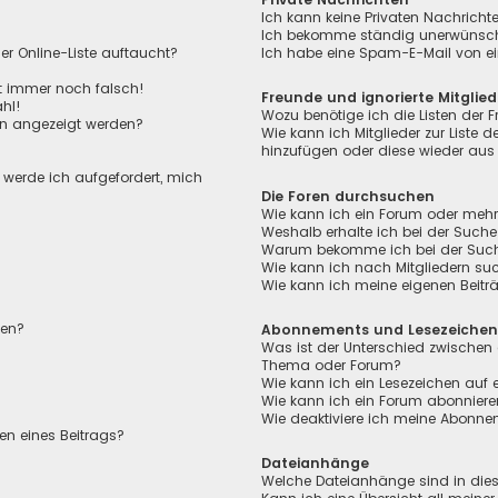
Ich kann keine Privaten Nachricht
Ich bekomme ständig unerwünscht
r Online-Liste auftaucht?
Ich habe eine Spam-E-Mail von ei
ht immer noch falsch!
Freunde und ignorierte Mitglied
hl!
Wozu benötige ich die Listen der F
en angezeigt werden?
Wie kann ich Mitglieder zur Liste de
hinzufügen oder diese wieder aus 
, werde ich aufgefordert, mich
Die Foren durchsuchen
Wie kann ich ein Forum oder meh
Weshalb erhalte ich bei der Suche
Warum bekomme ich bei der Suche 
Wie kann ich nach Mitgliedern su
Wie kann ich meine eigenen Beit
len?
Abonnements und Lesezeiche
Was ist der Unterschied zwischen
Thema oder Forum?
Wie kann ich ein Lesezeichen auf
Wie kann ich ein Forum abonnier
Wie deaktiviere ich meine Abonn
en eines Beitrags?
Dateianhänge
Welche Dateianhänge sind in die