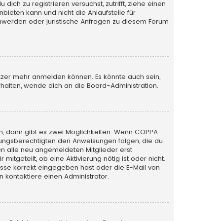
ich zu registrieren versuchst, zutrifft, ziehe einen
bieten kann und nicht die Anlaufstelle für
schwerden oder juristische Anfragen zu diesem Forum
utzer mehr anmelden können. Es könnte auch sein,
halten, wende dich an die Board-Administration.
n, dann gibt es zwei Möglichkeiten. Wenn
COPPA
iehungsberechtigten den Anweisungen folgen, die du
sen alle neu angemeldeten Mitglieder erst
itgeteilt, ob eine Aktivierung nötig ist oder nicht.
esse korrekt eingegeben hast oder die E-Mail von
 kontaktiere einen Administrator.