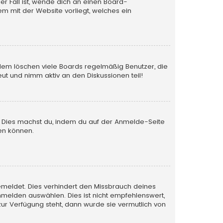
er Fall ist, wende dich an einen Board-
em mit der Website vorliegt, welches ein
rdem löschen viele Boards regelmäßig Benutzer, die
ut und nimm aktiv an den Diskussionen teil!
en. Dies machst du, indem du auf der Anmelde-Seite
en können.
emeldet. Dies verhindert den Missbrauch deines
melden auswählen. Dies ist nicht empfehlenswert,
zur Verfügung steht, dann wurde sie vermutlich von