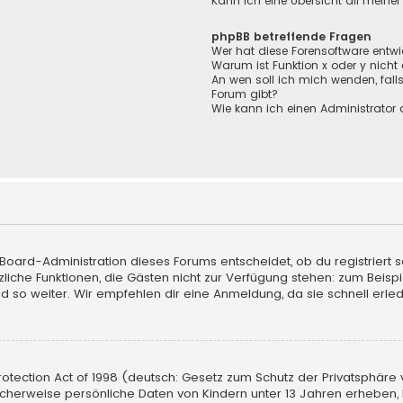
Kann ich eine Übersicht all meine
phpBB betreffende Fragen
Wer hat diese Forensoftware entwi
Warum ist Funktion x oder y nicht
An wen soll ich mich wenden, fall
Forum gibt?
Wie kann ich einen Administrator 
 Board-Administration dieses Forums entscheidet, ob du registriert s
sätzliche Funktionen, die Gästen nicht zur Verfügung stehen: zum Beisp
d so weiter. Wir empfehlen dir eine Anmeldung, da sie schnell erledigt
tection Act of 1998 (deutsch: Gesetz zum Schutz der Privatsphäre vo
licherweise persönliche Daten von Kindern unter 13 Jahren erheben,