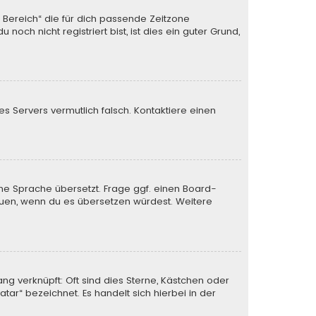
n Bereich“ die für dich passende Zeitzone
och nicht registriert bist, ist dies ein guter Grund,
des Servers vermutlich falsch. Kontaktiere einen
ine Sprache übersetzt. Frage ggf. einen Board-
 freuen, wenn du es übersetzen würdest. Weitere
ng verknüpft: Oft sind dies Sterne, Kästchen oder
tar“ bezeichnet. Es handelt sich hierbei in der