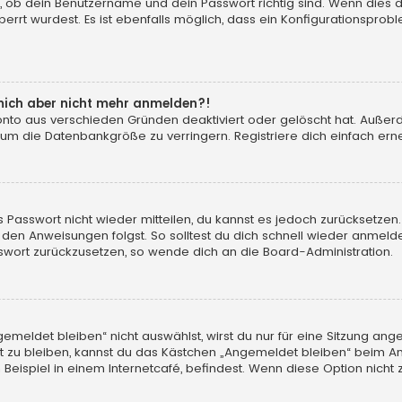
, ob dein Benutzername und dein Passwort richtig sind. Wenn dies d
errt wurdest. Es ist ebenfalls möglich, dass ein Konfigurationsprobl
n mich aber nicht mehr anmelden?!
konto aus verschieden Gründen deaktiviert oder gelöscht hat. Auße
 um die Datenbankgröße zu verringern. Registriere dich einfach erne
tes Passwort nicht wieder mitteilen, du kannst es jedoch zurücksetz
 den Anweisungen folgst. So solltest du dich schnell wieder anmeld
asswort zurückzusetzen, so wende dich an die Board-Administration.
eldet bleiben“ nicht auswählst, wirst du nur für eine Sitzung ang
 zu bleiben, kannst du das Kästchen „Angemeldet bleiben“ beim An
eispiel in einem Internetcafé, befindest. Wenn diese Option nicht 