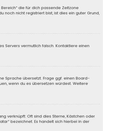
n Bereich“ die für dich passende Zeitzone
och nicht registriert bist, ist dies ein guter Grund,
des Servers vermutlich falsch. Kontaktiere einen
ine Sprache übersetzt. Frage ggf. einen Board-
 freuen, wenn du es übersetzen würdest. Weitere
ng verknüpft: Oft sind dies Sterne, Kästchen oder
tar“ bezeichnet. Es handelt sich hierbei in der