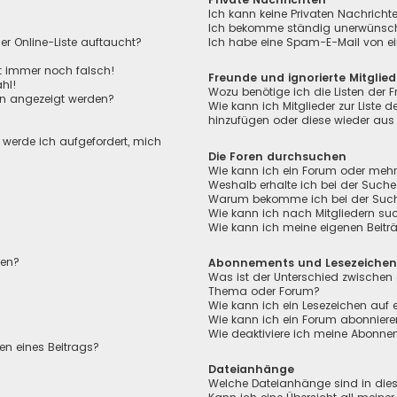
Ich kann keine Privaten Nachricht
Ich bekomme ständig unerwünscht
r Online-Liste auftaucht?
Ich habe eine Spam-E-Mail von ei
ht immer noch falsch!
Freunde und ignorierte Mitglied
hl!
Wozu benötige ich die Listen der F
en angezeigt werden?
Wie kann ich Mitglieder zur Liste de
hinzufügen oder diese wieder aus 
, werde ich aufgefordert, mich
Die Foren durchsuchen
Wie kann ich ein Forum oder meh
Weshalb erhalte ich bei der Suche
Warum bekomme ich bei der Suche 
Wie kann ich nach Mitgliedern su
Wie kann ich meine eigenen Beit
len?
Abonnements und Lesezeiche
Was ist der Unterschied zwischen
Thema oder Forum?
Wie kann ich ein Lesezeichen auf
Wie kann ich ein Forum abonnier
Wie deaktiviere ich meine Abonn
en eines Beitrags?
Dateianhänge
Welche Dateianhänge sind in die