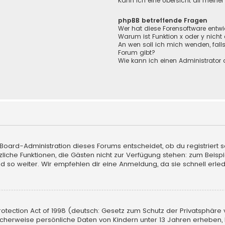
Kann ich eine Übersicht all meine
phpBB betreffende Fragen
Wer hat diese Forensoftware entwi
Warum ist Funktion x oder y nicht
An wen soll ich mich wenden, fall
Forum gibt?
Wie kann ich einen Administrator 
 Board-Administration dieses Forums entscheidet, ob du registriert s
sätzliche Funktionen, die Gästen nicht zur Verfügung stehen: zum Beisp
d so weiter. Wir empfehlen dir eine Anmeldung, da sie schnell erledigt
tection Act of 1998 (deutsch: Gesetz zum Schutz der Privatsphäre vo
licherweise persönliche Daten von Kindern unter 13 Jahren erheben,