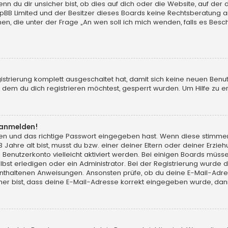
du dir unsicher bist, ob dies auf dich oder die Website, auf der du d
hpBB Limited und der Besitzer dieses Boards keine Rechtsberatung an
chen, die unter der Frage „An wen soll ich mich wenden, falls es Be
gistrierung komplett ausgeschaltet hat, damit sich keine neuen Ben
dem du dich registrieren möchtest, gesperrt wurden. Um Hilfe zu er
t anmelden!
men und das richtige Passwort eingegeben hast. Wenn diese stimme
13 Jahre alt bist, musst du bzw. einer deiner Eltern oder deiner Erz
in Benutzerkonto vielleicht aktiviert werden. Bei einigen Boards müs
t erledigen oder ein Administrator. Bei der Registrierung wurde dir m
 enthaltenen Anweisungen. Ansonsten prüfe, ob du deine E-Mail-Adr
her bist, dass deine E-Mail-Adresse korrekt eingegeben wurde, dann