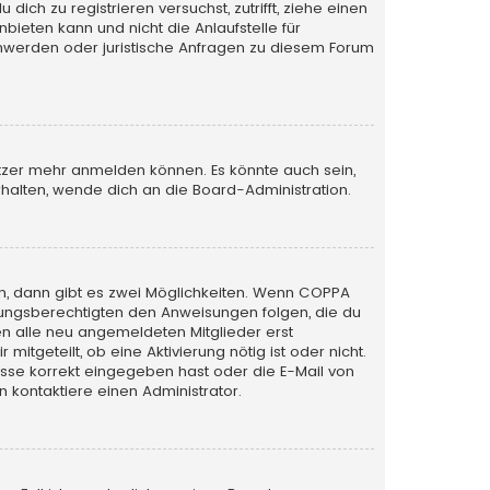
ich zu registrieren versuchst, zutrifft, ziehe einen
bieten kann und nicht die Anlaufstelle für
schwerden oder juristische Anfragen zu diesem Forum
utzer mehr anmelden können. Es könnte auch sein,
halten, wende dich an die Board-Administration.
n, dann gibt es zwei Möglichkeiten. Wenn
COPPA
iehungsberechtigten den Anweisungen folgen, die du
sen alle neu angemeldeten Mitglieder erst
itgeteilt, ob eine Aktivierung nötig ist oder nicht.
esse korrekt eingegeben hast oder die E-Mail von
 kontaktiere einen Administrator.