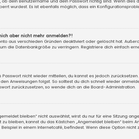
, ob dein Benutzername und dein Passwort richtig sind. Wenn dies d
errt wurdest. Es ist ebenfalls möglich, dass ein Konfigurationsprobl
n mich aber nicht mehr anmelden?!
konto aus verschieden Gründen deaktiviert oder gelöscht hat. Auße
 um die Datenbankgröße zu verringern. Registriere dich einfach erne
tes Passwort nicht wieder mitteilen, du kannst es jedoch zurücksetz
 den Anweisungen folgst. So solltest du dich schnell wieder anmeld
asswort zurückzusetzen, so wende dich an die Board-Administration.
eldet bleiben“ nicht auswählst, wirst du nur für eine Sitzung ang
 zu bleiben, kannst du das Kästchen „Angemeldet bleiben“ beim An
eispiel in einem Internetcafé, befindest. Wenn diese Option nicht 