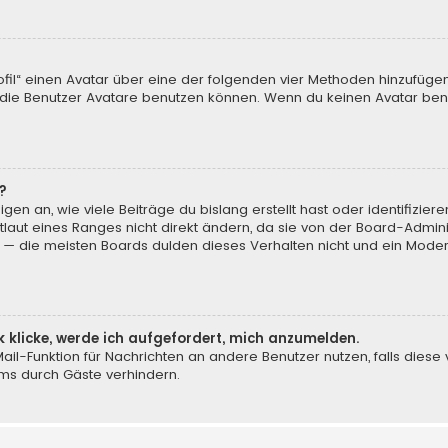
ofil“ einen Avatar über eine der folgenden vier Methoden hinzufüge
ie Benutzer Avatare benutzen können. Wenn du keinen Avatar benut
?
en an, wie viele Beiträge du bislang erstellt hast oder identifizi
aut eines Ranges nicht direkt ändern, da sie von der Board-Adminis
 — die meisten Boards dulden dieses Verhalten nicht und ein Moder
k klicke, werde ich aufgefordert, mich anzumelden.
-Mail-Funktion für Nachrichten an andere Benutzer nutzen, falls dies
ms durch Gäste verhindern.