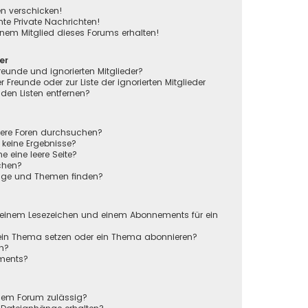
en verschicken!
e Private Nachrichten!
nem Mitglied dieses Forums erhalten!
er
reunde und ignorierten Mitglieder?
r Freunde oder zur Liste der ignorierten Mitglieder
den Listen entfernen?
rere Foren durchsuchen?
 keine Ergebnisse?
eine leere Seite?
chen?
räge und Themen finden?
n
 einem Lesezeichen und einem Abonnements für ein
 ein Thema setzen oder ein Thema abonnieren?
en?
ements?
sem Forum zulässig?