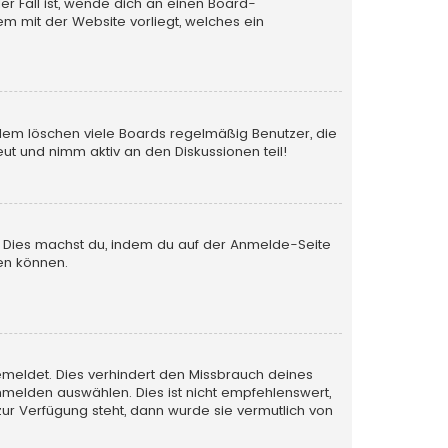
er Fall ist, wende dich an einen Board-
em mit der Website vorliegt, welches ein
rdem löschen viele Boards regelmäßig Benutzer, die
ut und nimm aktiv an den Diskussionen teil!
en. Dies machst du, indem du auf der Anmelde-Seite
en können.
emeldet. Dies verhindert den Missbrauch deines
melden auswählen. Dies ist nicht empfehlenswert,
zur Verfügung steht, dann wurde sie vermutlich von