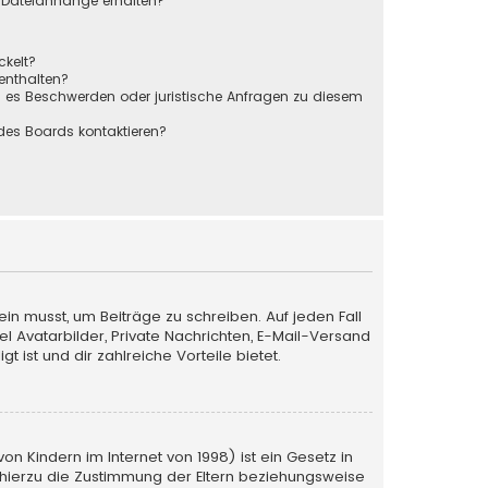
r Dateianhänge erhalten?
ckelt?
 enthalten?
s es Beschwerden oder juristische Anfragen zu diesem
des Boards kontaktieren?
ein musst, um Beiträge zu schreiben. Auf jeden Fall
iel Avatarbilder, Private Nachrichten, E-Mail-Versand
 ist und dir zahlreiche Vorteile bietet.
n Kindern im Internet von 1998) ist ein Gesetz in
 hierzu die Zustimmung der Eltern beziehungsweise