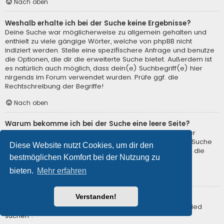
Nach oben
Weshalb erhalte ich bei der Suche keine Ergebnisse?
Deine Suche war möglicherweise zu allgemein gehalten und
enthielt zu viele gängige Wörter, welche von phpBB nicht
indiziert werden. Stelle eine spezifischere Anfrage und benutze
die Optionen, die dir die erweiterte Suche bietet. Außerdem ist
es natürlich auch möglich, dass dein(e) Suchbegriff(e) hier
nirgends im Forum verwendet wurden. Prüfe ggf. die
Rechtschreibung der Begriffe!
Nach oben
Warum bekomme ich bei der Suche eine leere Seite?
Deine Suche lieferte zu viele Ergebnisse, somit konnte der
Webserver sie nicht verarbeiten. Benutze die erweiterte Suche
Diese Website nutzt Cookies, um dir den
und gib spezifischere Suchbegriffe ein oder beschränke die
bestmöglichen Komfort bei der Nutzung zu
Suche auf verschiedene Unterforen.
bieten.
Mehr erfahren
Nach oben
Verstanden!
Wie kann ich nach Mitgliedern suchen?
Gehe zur Mitgliederliste und klicke auf „Nach einem Mitglied
suchen“.