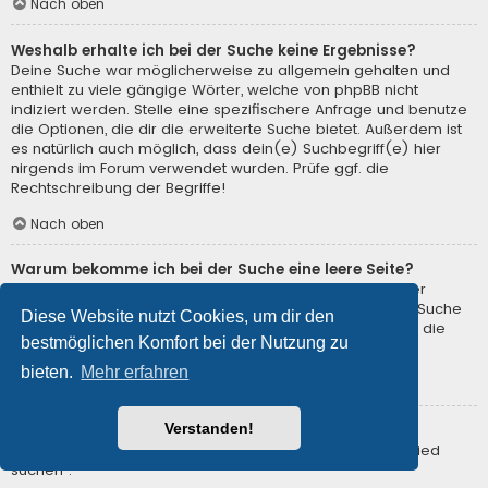
Nach oben
Weshalb erhalte ich bei der Suche keine Ergebnisse?
Deine Suche war möglicherweise zu allgemein gehalten und
enthielt zu viele gängige Wörter, welche von phpBB nicht
indiziert werden. Stelle eine spezifischere Anfrage und benutze
die Optionen, die dir die erweiterte Suche bietet. Außerdem ist
es natürlich auch möglich, dass dein(e) Suchbegriff(e) hier
nirgends im Forum verwendet wurden. Prüfe ggf. die
Rechtschreibung der Begriffe!
Nach oben
Warum bekomme ich bei der Suche eine leere Seite?
Deine Suche lieferte zu viele Ergebnisse, somit konnte der
Webserver sie nicht verarbeiten. Benutze die erweiterte Suche
Diese Website nutzt Cookies, um dir den
und gib spezifischere Suchbegriffe ein oder beschränke die
bestmöglichen Komfort bei der Nutzung zu
Suche auf verschiedene Unterforen.
bieten.
Mehr erfahren
Nach oben
Verstanden!
Wie kann ich nach Mitgliedern suchen?
Gehe zur Mitgliederliste und klicke auf „Nach einem Mitglied
suchen“.