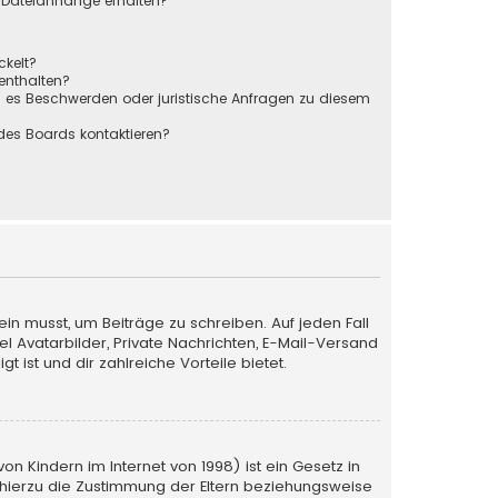
r Dateianhänge erhalten?
ckelt?
 enthalten?
s es Beschwerden oder juristische Anfragen zu diesem
des Boards kontaktieren?
ein musst, um Beiträge zu schreiben. Auf jeden Fall
iel Avatarbilder, Private Nachrichten, E-Mail-Versand
 ist und dir zahlreiche Vorteile bietet.
n Kindern im Internet von 1998) ist ein Gesetz in
 hierzu die Zustimmung der Eltern beziehungsweise