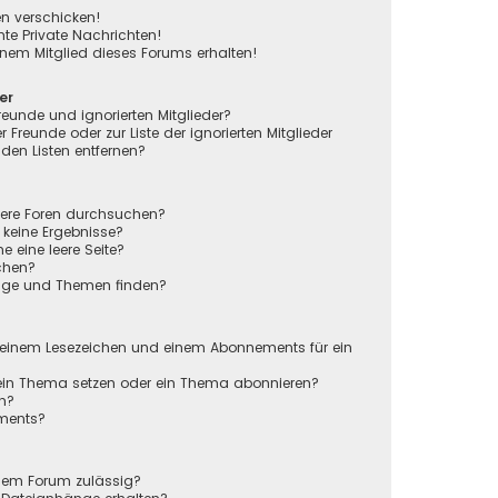
en verschicken!
e Private Nachrichten!
nem Mitglied dieses Forums erhalten!
er
reunde und ignorierten Mitglieder?
r Freunde oder zur Liste der ignorierten Mitglieder
den Listen entfernen?
rere Foren durchsuchen?
 keine Ergebnisse?
eine leere Seite?
chen?
räge und Themen finden?
n
 einem Lesezeichen und einem Abonnements für ein
 ein Thema setzen oder ein Thema abonnieren?
en?
ements?
sem Forum zulässig?