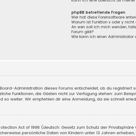
Kann ich eine Übersicht all meine
phpBB betreffende Fragen
Wer hat diese Forensoftware entwi
Warum ist Funktion x oder y nicht
An wen soll ich mich wenden, fall
Forum gibt?
Wie kann ich einen Administrator 
 Board-Administration dieses Forums entscheidet, ob du registriert s
sätzliche Funktionen, die Gästen nicht zur Verfügung stehen: zum Beisp
d so weiter. Wir empfehlen dir eine Anmeldung, da sie schnell erledigt
tection Act of 1998 (deutsch: Gesetz zum Schutz der Privatsphäre vo
licherweise persönliche Daten von Kindern unter 13 Jahren erheben,