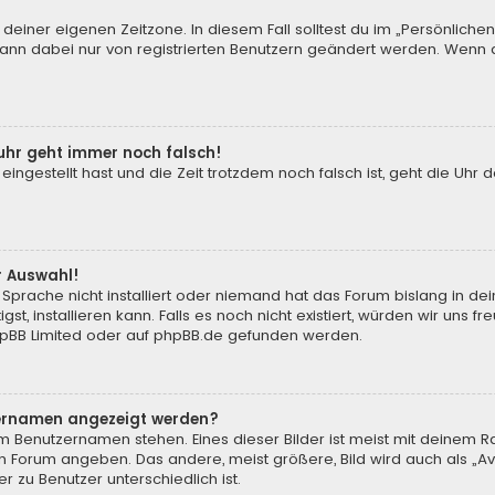
 deiner eigenen Zeitzone. In diesem Fall solltest du im „Persönliche
 kann dabei nur von registrierten Benutzern geändert werden. Wenn du n
enuhr geht immer noch falsch!
 eingestellt hast und die Zeit trotzdem noch falsch ist, geht die Uhr 
.
r Auswahl!
Sprache nicht installiert oder niemand hat das Forum bislang in de
st, installieren kann. Falls es noch nicht existiert, würden wir uns
pBB Limited
oder auf
phpBB.de
gefunden werden.
tzernamen angezeigt werden?
m Benutzernamen stehen. Eines dieser Bilder ist meist mit deinem Ra
m Forum angeben. Das andere, meist größere, Bild wird auch als „Ava
r zu Benutzer unterschiedlich ist.