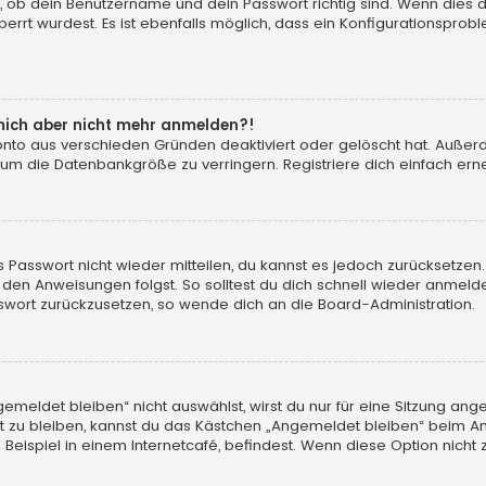
, ob dein Benutzername und dein Passwort richtig sind. Wenn dies d
errt wurdest. Es ist ebenfalls möglich, dass ein Konfigurationsprobl
n mich aber nicht mehr anmelden?!
konto aus verschieden Gründen deaktiviert oder gelöscht hat. Auße
 um die Datenbankgröße zu verringern. Registriere dich einfach erne
tes Passwort nicht wieder mitteilen, du kannst es jedoch zurücksetz
 den Anweisungen folgst. So solltest du dich schnell wieder anmeld
asswort zurückzusetzen, so wende dich an die Board-Administration.
eldet bleiben“ nicht auswählst, wirst du nur für eine Sitzung ang
 zu bleiben, kannst du das Kästchen „Angemeldet bleiben“ beim An
eispiel in einem Internetcafé, befindest. Wenn diese Option nicht 