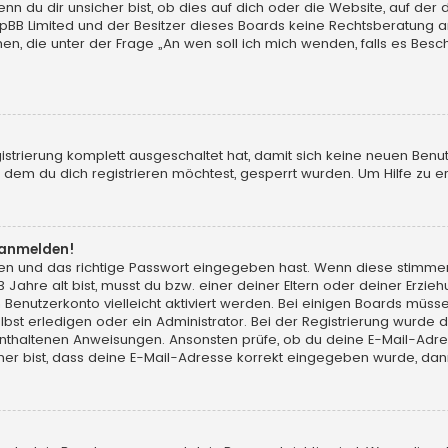
du dir unsicher bist, ob dies auf dich oder die Website, auf der du d
hpBB Limited und der Besitzer dieses Boards keine Rechtsberatung an
chen, die unter der Frage „An wen soll ich mich wenden, falls es Be
gistrierung komplett ausgeschaltet hat, damit sich keine neuen Ben
dem du dich registrieren möchtest, gesperrt wurden. Um Hilfe zu er
t anmelden!
men und das richtige Passwort eingegeben hast. Wenn diese stimme
13 Jahre alt bist, musst du bzw. einer deiner Eltern oder deiner Erz
in Benutzerkonto vielleicht aktiviert werden. Bei einigen Boards müs
t erledigen oder ein Administrator. Bei der Registrierung wurde dir m
 enthaltenen Anweisungen. Ansonsten prüfe, ob du deine E-Mail-Adr
her bist, dass deine E-Mail-Adresse korrekt eingegeben wurde, dann