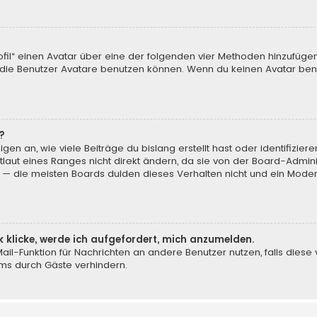
ofil“ einen Avatar über eine der folgenden vier Methoden hinzufüge
ie Benutzer Avatare benutzen können. Wenn du keinen Avatar benut
?
en an, wie viele Beiträge du bislang erstellt hast oder identifizi
aut eines Ranges nicht direkt ändern, da sie von der Board-Adminis
 — die meisten Boards dulden dieses Verhalten nicht und ein Moder
k klicke, werde ich aufgefordert, mich anzumelden.
-Mail-Funktion für Nachrichten an andere Benutzer nutzen, falls dies
ms durch Gäste verhindern.