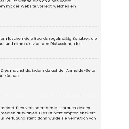
er Fall ist, wende dich an einen Board-
em mit der Website vorliegt, welches ein
rdem löschen viele Boards regelmäßig Benutzer, die
ut und nimm aktiv an den Diskussionen teil!
en. Dies machst du, indem du auf der Anmelde-Seite
en können.
emeldet. Dies verhindert den Missbrauch deines
melden auswählen. Dies ist nicht empfehlenswert,
zur Verfügung steht, dann wurde sie vermutlich von