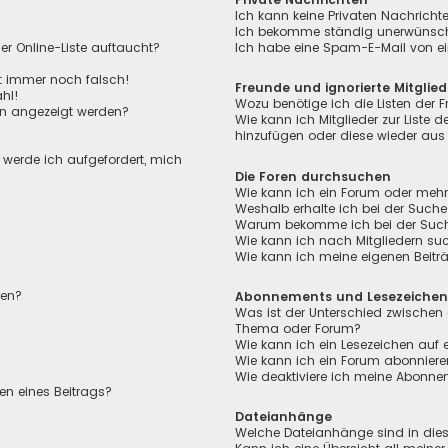
Ich kann keine Privaten Nachricht
Ich bekomme ständig unerwünscht
r Online-Liste auftaucht?
Ich habe eine Spam-E-Mail von ei
ht immer noch falsch!
Freunde und ignorierte Mitglied
hl!
Wozu benötige ich die Listen der F
en angezeigt werden?
Wie kann ich Mitglieder zur Liste de
hinzufügen oder diese wieder aus 
, werde ich aufgefordert, mich
Die Foren durchsuchen
Wie kann ich ein Forum oder meh
Weshalb erhalte ich bei der Suche
Warum bekomme ich bei der Suche 
Wie kann ich nach Mitgliedern su
Wie kann ich meine eigenen Beit
len?
Abonnements und Lesezeiche
Was ist der Unterschied zwischen
Thema oder Forum?
Wie kann ich ein Lesezeichen auf
Wie kann ich ein Forum abonnier
Wie deaktiviere ich meine Abonn
en eines Beitrags?
Dateianhänge
Welche Dateianhänge sind in die