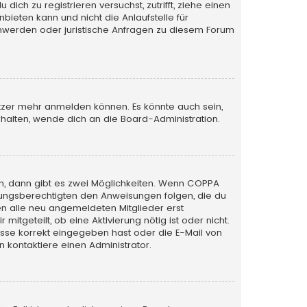
ich zu registrieren versuchst, zutrifft, ziehe einen
bieten kann und nicht die Anlaufstelle für
schwerden oder juristische Anfragen zu diesem Forum
utzer mehr anmelden können. Es könnte auch sein,
halten, wende dich an die Board-Administration.
n, dann gibt es zwei Möglichkeiten. Wenn
COPPA
iehungsberechtigten den Anweisungen folgen, die du
sen alle neu angemeldeten Mitglieder erst
itgeteilt, ob eine Aktivierung nötig ist oder nicht.
esse korrekt eingegeben hast oder die E-Mail von
 kontaktiere einen Administrator.