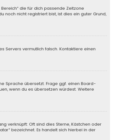
n Bereich“ die für dich passende Zeitzone
och nicht registriert bist, ist dies ein guter Grund,
des Servers vermutlich falsch. Kontaktiere einen
ine Sprache übersetzt. Frage ggf. einen Board-
 freuen, wenn du es übersetzen würdest. Weitere
ng verknüpft: Oft sind dies Sterne, Kästchen oder
tar“ bezeichnet. Es handelt sich hierbei in der