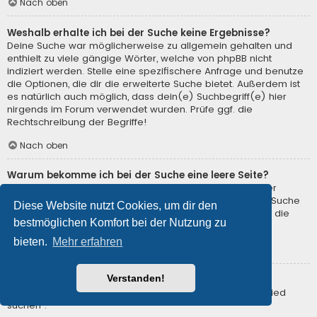
Nach oben
Weshalb erhalte ich bei der Suche keine Ergebnisse?
Deine Suche war möglicherweise zu allgemein gehalten und
enthielt zu viele gängige Wörter, welche von phpBB nicht
indiziert werden. Stelle eine spezifischere Anfrage und benutze
die Optionen, die dir die erweiterte Suche bietet. Außerdem ist
es natürlich auch möglich, dass dein(e) Suchbegriff(e) hier
nirgends im Forum verwendet wurden. Prüfe ggf. die
Rechtschreibung der Begriffe!
Nach oben
Warum bekomme ich bei der Suche eine leere Seite?
Deine Suche lieferte zu viele Ergebnisse, somit konnte der
Webserver sie nicht verarbeiten. Benutze die erweiterte Suche
Diese Website nutzt Cookies, um dir den
und gib spezifischere Suchbegriffe ein oder beschränke die
bestmöglichen Komfort bei der Nutzung zu
Suche auf verschiedene Unterforen.
bieten.
Mehr erfahren
Nach oben
Verstanden!
Wie kann ich nach Mitgliedern suchen?
Gehe zur Mitgliederliste und klicke auf „Nach einem Mitglied
suchen“.