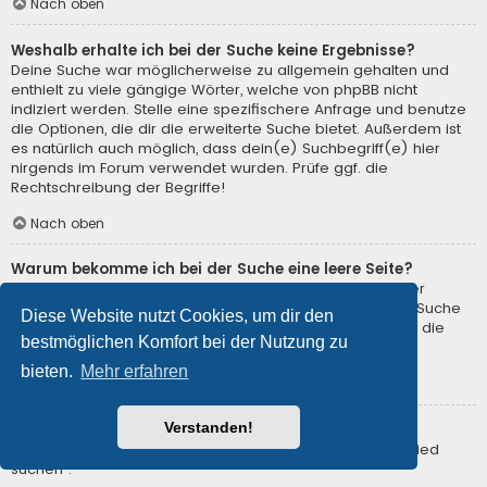
Nach oben
Weshalb erhalte ich bei der Suche keine Ergebnisse?
Deine Suche war möglicherweise zu allgemein gehalten und
enthielt zu viele gängige Wörter, welche von phpBB nicht
indiziert werden. Stelle eine spezifischere Anfrage und benutze
die Optionen, die dir die erweiterte Suche bietet. Außerdem ist
es natürlich auch möglich, dass dein(e) Suchbegriff(e) hier
nirgends im Forum verwendet wurden. Prüfe ggf. die
Rechtschreibung der Begriffe!
Nach oben
Warum bekomme ich bei der Suche eine leere Seite?
Deine Suche lieferte zu viele Ergebnisse, somit konnte der
Webserver sie nicht verarbeiten. Benutze die erweiterte Suche
Diese Website nutzt Cookies, um dir den
und gib spezifischere Suchbegriffe ein oder beschränke die
bestmöglichen Komfort bei der Nutzung zu
Suche auf verschiedene Unterforen.
bieten.
Mehr erfahren
Nach oben
Verstanden!
Wie kann ich nach Mitgliedern suchen?
Gehe zur Mitgliederliste und klicke auf „Nach einem Mitglied
suchen“.