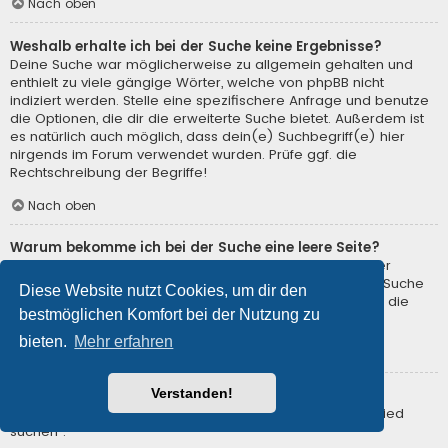
Nach oben
Weshalb erhalte ich bei der Suche keine Ergebnisse?
Deine Suche war möglicherweise zu allgemein gehalten und
enthielt zu viele gängige Wörter, welche von phpBB nicht
indiziert werden. Stelle eine spezifischere Anfrage und benutze
die Optionen, die dir die erweiterte Suche bietet. Außerdem ist
es natürlich auch möglich, dass dein(e) Suchbegriff(e) hier
nirgends im Forum verwendet wurden. Prüfe ggf. die
Rechtschreibung der Begriffe!
Nach oben
Warum bekomme ich bei der Suche eine leere Seite?
Deine Suche lieferte zu viele Ergebnisse, somit konnte der
Webserver sie nicht verarbeiten. Benutze die erweiterte Suche
Diese Website nutzt Cookies, um dir den
und gib spezifischere Suchbegriffe ein oder beschränke die
bestmöglichen Komfort bei der Nutzung zu
Suche auf verschiedene Unterforen.
bieten.
Mehr erfahren
Nach oben
Verstanden!
Wie kann ich nach Mitgliedern suchen?
Gehe zur Mitgliederliste und klicke auf „Nach einem Mitglied
suchen“.