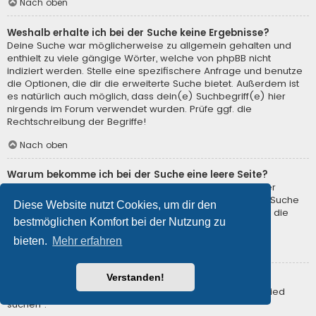
Nach oben
Weshalb erhalte ich bei der Suche keine Ergebnisse?
Deine Suche war möglicherweise zu allgemein gehalten und
enthielt zu viele gängige Wörter, welche von phpBB nicht
indiziert werden. Stelle eine spezifischere Anfrage und benutze
die Optionen, die dir die erweiterte Suche bietet. Außerdem ist
es natürlich auch möglich, dass dein(e) Suchbegriff(e) hier
nirgends im Forum verwendet wurden. Prüfe ggf. die
Rechtschreibung der Begriffe!
Nach oben
Warum bekomme ich bei der Suche eine leere Seite?
Deine Suche lieferte zu viele Ergebnisse, somit konnte der
Webserver sie nicht verarbeiten. Benutze die erweiterte Suche
Diese Website nutzt Cookies, um dir den
und gib spezifischere Suchbegriffe ein oder beschränke die
bestmöglichen Komfort bei der Nutzung zu
Suche auf verschiedene Unterforen.
bieten.
Mehr erfahren
Nach oben
Verstanden!
Wie kann ich nach Mitgliedern suchen?
Gehe zur Mitgliederliste und klicke auf „Nach einem Mitglied
suchen“.