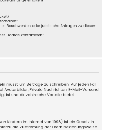
r Dateianhänge erhalten?
ckelt?
 enthalten?
s es Beschwerden oder juristische Anfragen zu diesem
des Boards kontaktieren?
ein musst, um Beiträge zu schreiben. Auf jeden Fall
iel Avatarbilder, Private Nachrichten, E-Mail-Versand
 ist und dir zahlreiche Vorteile bietet.
n Kindern im Internet von 1998) ist ein Gesetz in
 hierzu die Zustimmung der Eltern beziehungsweise