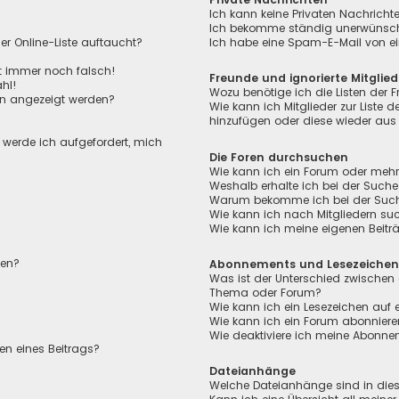
Ich kann keine Privaten Nachricht
Ich bekomme ständig unerwünscht
r Online-Liste auftaucht?
Ich habe eine Spam-E-Mail von ei
ht immer noch falsch!
Freunde und ignorierte Mitglied
hl!
Wozu benötige ich die Listen der F
en angezeigt werden?
Wie kann ich Mitglieder zur Liste de
hinzufügen oder diese wieder aus 
, werde ich aufgefordert, mich
Die Foren durchsuchen
Wie kann ich ein Forum oder meh
Weshalb erhalte ich bei der Suche
Warum bekomme ich bei der Suche 
Wie kann ich nach Mitgliedern su
Wie kann ich meine eigenen Beit
len?
Abonnements und Lesezeiche
Was ist der Unterschied zwischen
Thema oder Forum?
Wie kann ich ein Lesezeichen auf
Wie kann ich ein Forum abonnier
Wie deaktiviere ich meine Abonn
en eines Beitrags?
Dateianhänge
Welche Dateianhänge sind in die