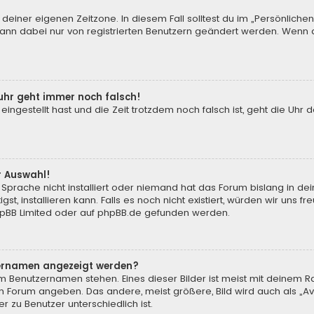
 deiner eigenen Zeitzone. In diesem Fall solltest du im „Persönliche
 kann dabei nur von registrierten Benutzern geändert werden. Wenn du n
enuhr geht immer noch falsch!
 eingestellt hast und die Zeit trotzdem noch falsch ist, geht die Uhr 
.
r Auswahl!
Sprache nicht installiert oder niemand hat das Forum bislang in de
st, installieren kann. Falls es noch nicht existiert, würden wir uns
pBB Limited
oder auf
phpBB.de
gefunden werden.
tzernamen angezeigt werden?
m Benutzernamen stehen. Eines dieser Bilder ist meist mit deinem Ra
m Forum angeben. Das andere, meist größere, Bild wird auch als „Ava
r zu Benutzer unterschiedlich ist.