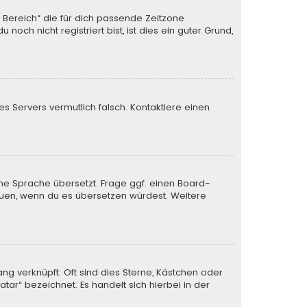
n Bereich“ die für dich passende Zeitzone
och nicht registriert bist, ist dies ein guter Grund,
des Servers vermutlich falsch. Kontaktiere einen
ine Sprache übersetzt. Frage ggf. einen Board-
 freuen, wenn du es übersetzen würdest. Weitere
ng verknüpft: Oft sind dies Sterne, Kästchen oder
tar“ bezeichnet. Es handelt sich hierbei in der