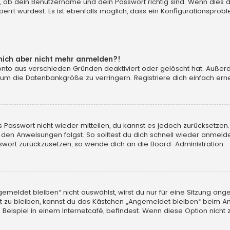
, ob dein Benutzername und dein Passwort richtig sind. Wenn dies d
errt wurdest. Es ist ebenfalls möglich, dass ein Konfigurationsprobl
n mich aber nicht mehr anmelden?!
konto aus verschieden Gründen deaktiviert oder gelöscht hat. Auße
 um die Datenbankgröße zu verringern. Registriere dich einfach erne
tes Passwort nicht wieder mitteilen, du kannst es jedoch zurücksetz
 den Anweisungen folgst. So solltest du dich schnell wieder anmeld
asswort zurückzusetzen, so wende dich an die Board-Administration.
eldet bleiben“ nicht auswählst, wirst du nur für eine Sitzung ang
 zu bleiben, kannst du das Kästchen „Angemeldet bleiben“ beim An
eispiel in einem Internetcafé, befindest. Wenn diese Option nicht 