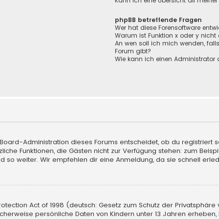
Kann ich eine Übersicht all meine
phpBB betreffende Fragen
Wer hat diese Forensoftware entwi
Warum ist Funktion x oder y nicht
An wen soll ich mich wenden, fall
Forum gibt?
Wie kann ich einen Administrator 
 Board-Administration dieses Forums entscheidet, ob du registriert s
sätzliche Funktionen, die Gästen nicht zur Verfügung stehen: zum Beisp
d so weiter. Wir empfehlen dir eine Anmeldung, da sie schnell erledigt
tection Act of 1998 (deutsch: Gesetz zum Schutz der Privatsphäre vo
licherweise persönliche Daten von Kindern unter 13 Jahren erheben,