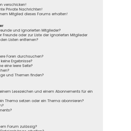
en verschicken!
e Private Nachrichten!
nem Mitglied dieses Forums erhalten!
er
reunde und ignorierten Mitglieder?
r Freunde oder zur Liste der ignorierten Mitglieder
den Listen entfernen?
rere Foren durchsuchen?
 keine Ergebnisse?
eine leere Seite?
chen?
räge und Themen finden?
n
 einem Lesezeichen und einem Abonnements für ein
 ein Thema setzen oder ein Thema abonnieren?
en?
ements?
sem Forum zulässig?