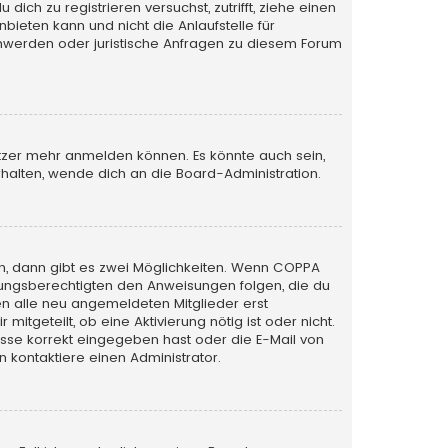
ich zu registrieren versuchst, zutrifft, ziehe einen
bieten kann und nicht die Anlaufstelle für
schwerden oder juristische Anfragen zu diesem Forum
utzer mehr anmelden können. Es könnte auch sein,
halten, wende dich an die Board-Administration.
n, dann gibt es zwei Möglichkeiten. Wenn
COPPA
iehungsberechtigten den Anweisungen folgen, die du
sen alle neu angemeldeten Mitglieder erst
itgeteilt, ob eine Aktivierung nötig ist oder nicht.
esse korrekt eingegeben hast oder die E-Mail von
 kontaktiere einen Administrator.