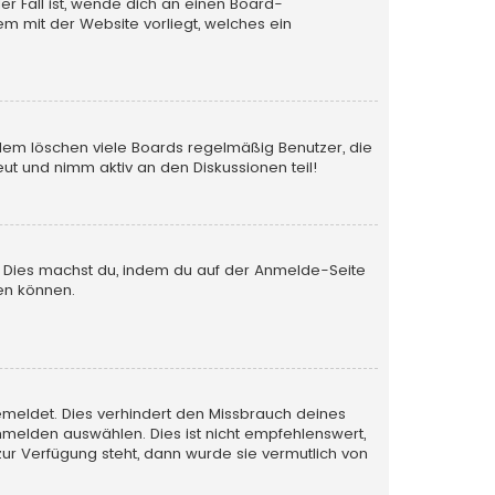
er Fall ist, wende dich an einen Board-
em mit der Website vorliegt, welches ein
rdem löschen viele Boards regelmäßig Benutzer, die
ut und nimm aktiv an den Diskussionen teil!
en. Dies machst du, indem du auf der Anmelde-Seite
en können.
emeldet. Dies verhindert den Missbrauch deines
melden auswählen. Dies ist nicht empfehlenswert,
zur Verfügung steht, dann wurde sie vermutlich von