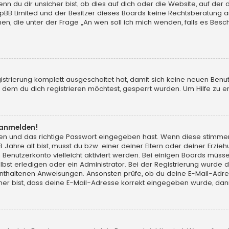
du dir unsicher bist, ob dies auf dich oder die Website, auf der du d
hpBB Limited und der Besitzer dieses Boards keine Rechtsberatung an
chen, die unter der Frage „An wen soll ich mich wenden, falls es Be
gistrierung komplett ausgeschaltet hat, damit sich keine neuen Ben
dem du dich registrieren möchtest, gesperrt wurden. Um Hilfe zu er
t anmelden!
men und das richtige Passwort eingegeben hast. Wenn diese stimme
13 Jahre alt bist, musst du bzw. einer deiner Eltern oder deiner Erz
in Benutzerkonto vielleicht aktiviert werden. Bei einigen Boards müs
t erledigen oder ein Administrator. Bei der Registrierung wurde dir m
 enthaltenen Anweisungen. Ansonsten prüfe, ob du deine E-Mail-Adr
her bist, dass deine E-Mail-Adresse korrekt eingegeben wurde, dann