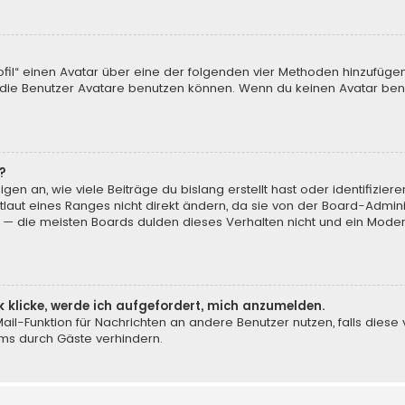
ofil“ einen Avatar über eine der folgenden vier Methoden hinzufüge
ie Benutzer Avatare benutzen können. Wenn du keinen Avatar benut
?
en an, wie viele Beiträge du bislang erstellt hast oder identifizi
aut eines Ranges nicht direkt ändern, da sie von der Board-Adminis
 — die meisten Boards dulden dieses Verhalten nicht und ein Moder
k klicke, werde ich aufgefordert, mich anzumelden.
-Mail-Funktion für Nachrichten an andere Benutzer nutzen, falls dies
ms durch Gäste verhindern.