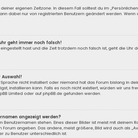
 deiner eigenen Zeitzone. In diesem Fall solltest du im „Persönliche
 kann dabei nur von registrierten Benutzern geändert werden. Wenn du n
enuhr geht immer noch falsch!
 eingestellt hast und die Zeit trotzdem noch falsch ist, geht die Uhr 
.
r Auswahl!
Sprache nicht installiert oder niemand hat das Forum bislang in de
st, installieren kann. Falls es noch nicht existiert, würden wir uns
pBB Limited
oder auf
phpBB.de
gefunden werden.
tzernamen angezeigt werden?
m Benutzernamen stehen. Eines dieser Bilder ist meist mit deinem Ra
m Forum angeben. Das andere, meist größere, Bild wird auch als „Ava
r zu Benutzer unterschiedlich ist.