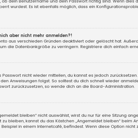
, ob dein Benutzername und dein Passwort richtig sind. Wenn dies d
errt wurdest. Es ist ebenfalls möglich, dass ein Konfigurationsprobl
n mich aber nicht mehr anmelden?!
konto aus verschieden Gründen deaktiviert oder gelöscht hat. Auße
 um die Datenbankgröße zu verringern. Registriere dich einfach erne
tes Passwort nicht wieder mitteilen, du kannst es jedoch zurücksetz
 den Anweisungen folgst. So solltest du dich schnell wieder anmeld
asswort zurückzusetzen, so wende dich an die Board-Administration.
eldet bleiben“ nicht auswählst, wirst du nur für eine Sitzung ang
 zu bleiben, kannst du das Kästchen „Angemeldet bleiben“ beim An
eispiel in einem Internetcafé, befindest. Wenn diese Option nicht 