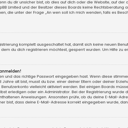
du dir unsicher bist, ob dies auf dich oder die Website, auf der du d
hpBB Limited und der Besitzer dieses Boards keine Rechtsberatung an
chen, die unter der Frage „An wen soll ich mich wenden, falls es Be
gistrierung komplett ausgeschaltet hat, damit sich keine neuen Ben
dem du dich registrieren möchtest, gesperrt wurden. Um Hilfe zu er
t anmelden!
men und das richtige Passwort eingegeben hast. Wenn diese stimme
13 Jahre alt bist, musst du bzw. einer deiner Eltern oder deiner Erz
in Benutzerkonto vielleicht aktiviert werden. Bei einigen Boards müs
t erledigen oder ein Administrator. Bei der Registrierung wurde dir m
 enthaltenen Anweisungen. Ansonsten prüfe, ob du deine E-Mail-Adr
her bist, dass deine E-Mail-Adresse korrekt eingegeben wurde, dann