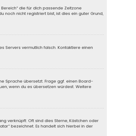
n Bereich“ die für dich passende Zeitzone
och nicht registriert bist, ist dies ein guter Grund,
des Servers vermutlich falsch. Kontaktiere einen
ine Sprache übersetzt. Frage ggf. einen Board-
 freuen, wenn du es übersetzen würdest. Weitere
ng verknüpft: Oft sind dies Sterne, Kästchen oder
tar“ bezeichnet. Es handelt sich hierbei in der