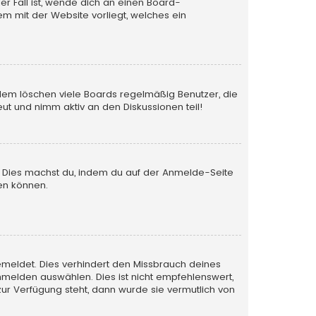
er Fall ist, wende dich an einen Board-
em mit der Website vorliegt, welches ein
rdem löschen viele Boards regelmäßig Benutzer, die
ut und nimm aktiv an den Diskussionen teil!
en. Dies machst du, indem du auf der Anmelde-Seite
en können.
emeldet. Dies verhindert den Missbrauch deines
melden auswählen. Dies ist nicht empfehlenswert,
zur Verfügung steht, dann wurde sie vermutlich von