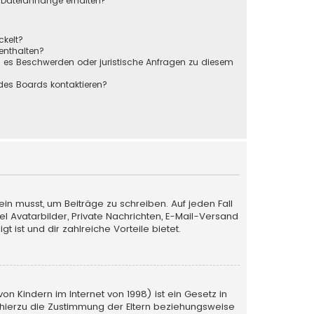
r Dateianhänge erhalten?
ckelt?
 enthalten?
s es Beschwerden oder juristische Anfragen zu diesem
des Boards kontaktieren?
ein musst, um Beiträge zu schreiben. Auf jeden Fall
iel Avatarbilder, Private Nachrichten, E-Mail-Versand
 ist und dir zahlreiche Vorteile bietet.
n Kindern im Internet von 1998) ist ein Gesetz in
 hierzu die Zustimmung der Eltern beziehungsweise