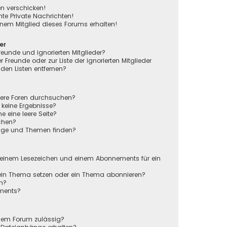
en verschicken!
e Private Nachrichten!
nem Mitglied dieses Forums erhalten!
er
reunde und ignorierten Mitglieder?
r Freunde oder zur Liste der ignorierten Mitglieder
den Listen entfernen?
rere Foren durchsuchen?
 keine Ergebnisse?
eine leere Seite?
chen?
räge und Themen finden?
n
 einem Lesezeichen und einem Abonnements für ein
 ein Thema setzen oder ein Thema abonnieren?
en?
ements?
sem Forum zulässig?