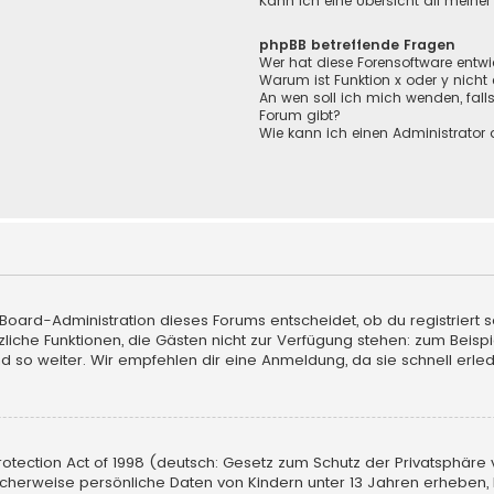
Kann ich eine Übersicht all meine
phpBB betreffende Fragen
Wer hat diese Forensoftware entwi
Warum ist Funktion x oder y nicht
An wen soll ich mich wenden, fall
Forum gibt?
Wie kann ich einen Administrator 
 Board-Administration dieses Forums entscheidet, ob du registriert s
sätzliche Funktionen, die Gästen nicht zur Verfügung stehen: zum Beisp
d so weiter. Wir empfehlen dir eine Anmeldung, da sie schnell erledigt
tection Act of 1998 (deutsch: Gesetz zum Schutz der Privatsphäre vo
licherweise persönliche Daten von Kindern unter 13 Jahren erheben,