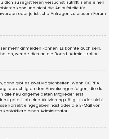
ich zu registrieren versuchst, zutrifft, ziehe einen
bieten kann und nicht die Anlaufstelle für
schwerden oder juristische Anfragen zu diesem Forum
utzer mehr anmelden können. Es könnte auch sein,
halten, wende dich an die Board-Administration.
n, dann gibt es zwei Möglichkeiten. Wenn
COPPA
iehungsberechtigten den Anweisungen folgen, die du
sen alle neu angemeldeten Mitglieder erst
itgeteilt, ob eine Aktivierung nötig ist oder nicht.
esse korrekt eingegeben hast oder die E-Mail von
 kontaktiere einen Administrator.