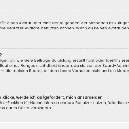
ofil“ einen Avatar über eine der folgenden vier Methoden hinzufüge
ie Benutzer Avatare benutzen können. Wenn du keinen Avatar benut
?
en an, wie viele Beiträge du bislang erstellt hast oder identifizi
aut eines Ranges nicht direkt ändern, da sie von der Board-Adminis
 — die meisten Boards dulden dieses Verhalten nicht und ein Moder
k klicke, werde ich aufgefordert, mich anzumelden.
-Mail-Funktion für Nachrichten an andere Benutzer nutzen, falls dies
ms durch Gäste verhindern.