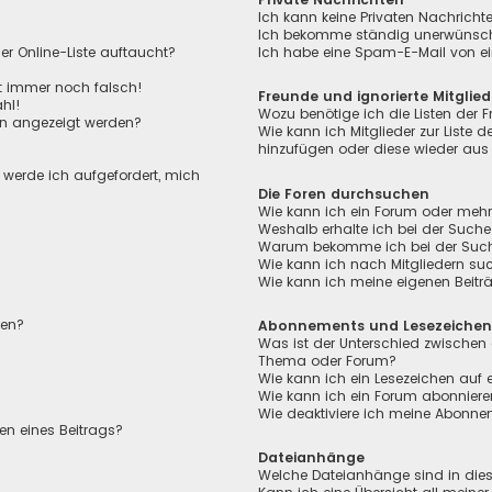
Ich kann keine Privaten Nachricht
Ich bekomme ständig unerwünscht
r Online-Liste auftaucht?
Ich habe eine Spam-E-Mail von ei
ht immer noch falsch!
Freunde und ignorierte Mitglied
hl!
Wozu benötige ich die Listen der F
en angezeigt werden?
Wie kann ich Mitglieder zur Liste de
hinzufügen oder diese wieder aus 
, werde ich aufgefordert, mich
Die Foren durchsuchen
Wie kann ich ein Forum oder meh
Weshalb erhalte ich bei der Suche
Warum bekomme ich bei der Suche 
Wie kann ich nach Mitgliedern su
Wie kann ich meine eigenen Beit
len?
Abonnements und Lesezeiche
Was ist der Unterschied zwischen
Thema oder Forum?
Wie kann ich ein Lesezeichen auf
Wie kann ich ein Forum abonnier
Wie deaktiviere ich meine Abonn
en eines Beitrags?
Dateianhänge
Welche Dateianhänge sind in die